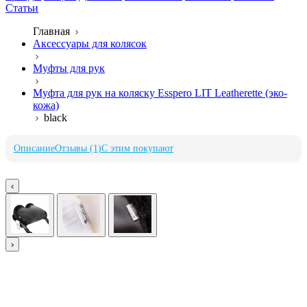
Статьи
Главная
Аксессуары для колясок
Муфты для рук
Муфта для рук на коляску Esspero LIT Leatherette (эко-
кожа)
black
Описание
Отзывы (1)
С этим покупают
‹
›