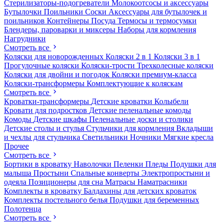
Стерилизаторы-подогреватели
Молокоотсосы и аксессуары
Бутылочки
Поильники
Соски
Аксессуары для бутылочек и
поильников
Контейнеры
Посуда
Термосы и термосумки
Блендеры, пароварки и миксеры
Наборы для кормления
Нагрудники
Смотреть все
Коляски для новорожденных
Коляски 2 в 1
Коляски 3 в 1
Прогулочные коляски
Коляски-трости
Трехколесные коляски
Коляски для двойни и погодок
Коляски премиум-класса
Коляски-трансформеры
Комплектующие к коляскам
Смотреть все
Кроватки-трансформеры
Детские кроватки
Колыбели
Кровати для подростков
Детские пеленальные комоды
Комоды
Детские шкафы
Пеленальные доски и столики
Детские столы и стулья
Стульчики для кормления
Вкладыши
и чехлы для стульчика
Светильники
Ночники
Мягкие кресла
Прочее
Смотреть все
Бортики в кроватку
Наволочки
Пеленки
Пледы
Подушки для
малыша
Простыни
Спальные конверты
Электропростыни и
одеяла
Позиционеры для сна
Матрасы
Наматрасники
Комплекты в кроватку
Балдахины для детских кроваток
Комплекты постельного белья
Подушки для беременных
Полотенца
Смотреть все