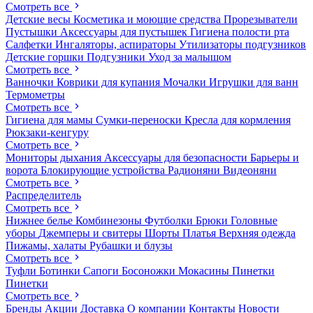
Смотреть все
Детские весы
Косметика и моющие средства
Прорезыватели
Пустышки
Аксессуары для пустышек
Гигиена полости рта
Салфетки
Ингаляторы, аспираторы
Утилизаторы подгузников
Детские горшки
Подгузники
Уход за малышом
Смотреть все
Ванночки
Коврики для купания
Мочалки
Игрушки для ванн
Термометры
Смотреть все
Гигиена для мамы
Сумки-переноски
Кресла для кормления
Рюкзаки-кенгуру
Смотреть все
Мониторы дыхания
Аксессуары для безопасности
Барьеры и
ворота
Блокирующие устройства
Радионяни
Видеоняни
Смотреть все
Распределитель
Смотреть все
Нижнее белье
Комбинезоны
Футболки
Брюки
Головные
уборы
Джемперы и свитеры
Шорты
Платья
Верхняя одежда
Пижамы, халаты
Рубашки и блузы
Смотреть все
Туфли
Ботинки
Сапоги
Босоножки
Мокасины
Пинетки
Пинетки
Смотреть все
Бренды
Акции
Доставка
О компании
Контакты
Новости