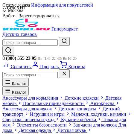
Статус заказа
Информация для покупателей
-10%
ХИТ
Москва
Войти
|
Зарегистрироваться
Гипермаркет
Детских товаров
8 (800) 555 23 95
Пн-Пт 9–22, Сб-Вс 10–20
Сравнить
Профиль
Корзина
Каталог
Каталог
Аксессуары для кормления
Детские коляски
Детская
мебель
Постельные принадлежности
Автокресла
Аксессуары для колясок
Детские конверты
Детский
транспорт
Игрушки и игры
Манежи, ходунки, качалки
Средства гигиены и уход
Купание ребенка
Товары для
мам
Элементы безопасности
Запчасти для колясок
Для
дома
Детская одежда
Детская обувь