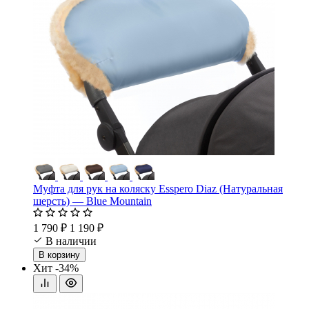
Муфта для рук на коляску Esspero Diaz (Натуральная
шерсть) — Blue Mountain
1 790 ₽
1 190 ₽
В наличии
В корзину
Хит
-34%