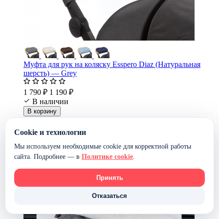
Муфта для рук на коляску Esspero Diaz (Натуральная
шерсть) — Grey
1 790 ₽
1 190 ₽
В наличии
В корзину
-35%
Cookie и технологии
Мы используем необходимые cookie для корректной работы
сайта. Подробнее — в
Политике cookie
.
Принять
Отказаться