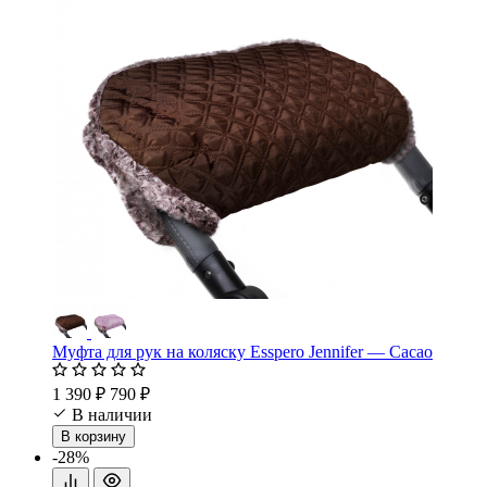
Муфта для рук на коляску Esspero Jennifer — Cacao
1 390 ₽
790 ₽
В наличии
В корзину
-28%