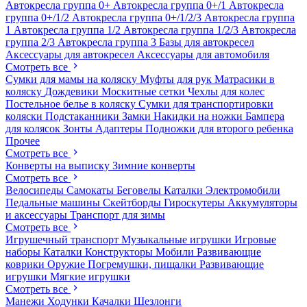
Автокресла группа 0+
Автокресла группа 0+/1
Автокресла
группа 0+/1/2
Автокресла группа 0+/1/2/3
Автокресла группа
1
Автокресла группа 1/2
Автокресла группа 1/2/3
Автокресла
группа 2/3
Автокресла группа 3
Базы для автокресел
Аксессуары для автокресел
Аксессуары для автомобиля
Смотреть все
Сумки для мамы на коляску
Муфты для рук
Матрасики в
коляску
Дождевики
Москитные сетки
Чехлы для колес
Постельное белье в коляску
Сумки для транспортировки
коляски
Подстаканники
Замки
Накидки на ножки
Бампера
для колясок
Зонты
Адаптеры
Подножки для второго ребенка
Прочее
Смотреть все
Конверты на выписку
Зимние конверты
Смотреть все
Велосипеды
Самокаты
Беговелы
Каталки
Электромобили
Педальные машины
Скейтборды
Гироскутеры
Аккумуляторы
и аксессуары
Транспорт для зимы
Смотреть все
Игрушечный транспорт
Музыкальные игрушки
Игровые
наборы
Каталки
Конструкторы
Мобили
Развивающие
коврики
Оружие
Погремушки, пищалки
Развивающие
игрушки
Мягкие игрушки
Смотреть все
Манежи
Ходунки
Качалки
Шезлонги