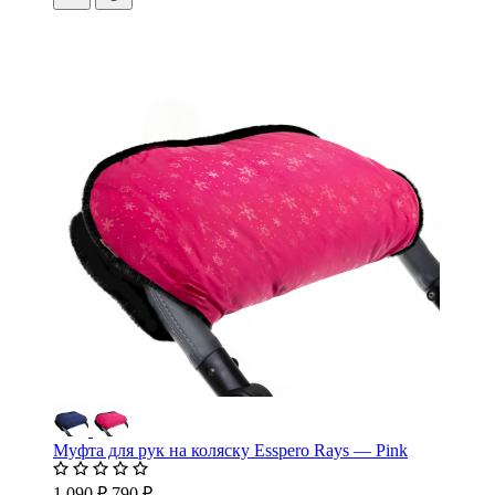
Муфта для рук на коляску Esspero Rays — Pink
1 090 ₽
790 ₽