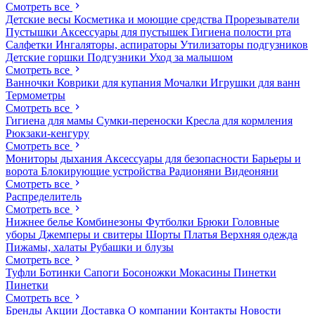
Смотреть все
Детские весы
Косметика и моющие средства
Прорезыватели
Пустышки
Аксессуары для пустышек
Гигиена полости рта
Салфетки
Ингаляторы, аспираторы
Утилизаторы подгузников
Детские горшки
Подгузники
Уход за малышом
Смотреть все
Ванночки
Коврики для купания
Мочалки
Игрушки для ванн
Термометры
Смотреть все
Гигиена для мамы
Сумки-переноски
Кресла для кормления
Рюкзаки-кенгуру
Смотреть все
Мониторы дыхания
Аксессуары для безопасности
Барьеры и
ворота
Блокирующие устройства
Радионяни
Видеоняни
Смотреть все
Распределитель
Смотреть все
Нижнее белье
Комбинезоны
Футболки
Брюки
Головные
уборы
Джемперы и свитеры
Шорты
Платья
Верхняя одежда
Пижамы, халаты
Рубашки и блузы
Смотреть все
Туфли
Ботинки
Сапоги
Босоножки
Мокасины
Пинетки
Пинетки
Смотреть все
Бренды
Акции
Доставка
О компании
Контакты
Новости