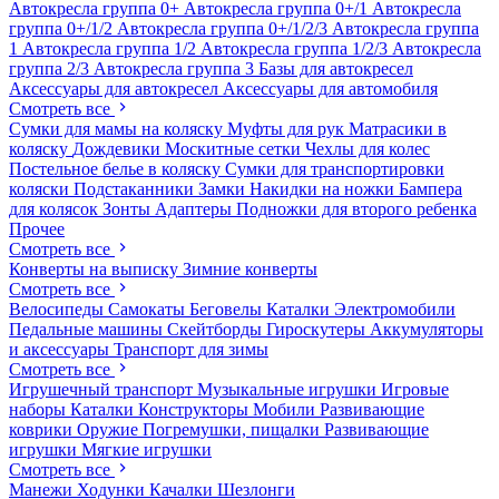
Автокресла группа 0+
Автокресла группа 0+/1
Автокресла
группа 0+/1/2
Автокресла группа 0+/1/2/3
Автокресла группа
1
Автокресла группа 1/2
Автокресла группа 1/2/3
Автокресла
группа 2/3
Автокресла группа 3
Базы для автокресел
Аксессуары для автокресел
Аксессуары для автомобиля
Смотреть все
Сумки для мамы на коляску
Муфты для рук
Матрасики в
коляску
Дождевики
Москитные сетки
Чехлы для колес
Постельное белье в коляску
Сумки для транспортировки
коляски
Подстаканники
Замки
Накидки на ножки
Бампера
для колясок
Зонты
Адаптеры
Подножки для второго ребенка
Прочее
Смотреть все
Конверты на выписку
Зимние конверты
Смотреть все
Велосипеды
Самокаты
Беговелы
Каталки
Электромобили
Педальные машины
Скейтборды
Гироскутеры
Аккумуляторы
и аксессуары
Транспорт для зимы
Смотреть все
Игрушечный транспорт
Музыкальные игрушки
Игровые
наборы
Каталки
Конструкторы
Мобили
Развивающие
коврики
Оружие
Погремушки, пищалки
Развивающие
игрушки
Мягкие игрушки
Смотреть все
Манежи
Ходунки
Качалки
Шезлонги