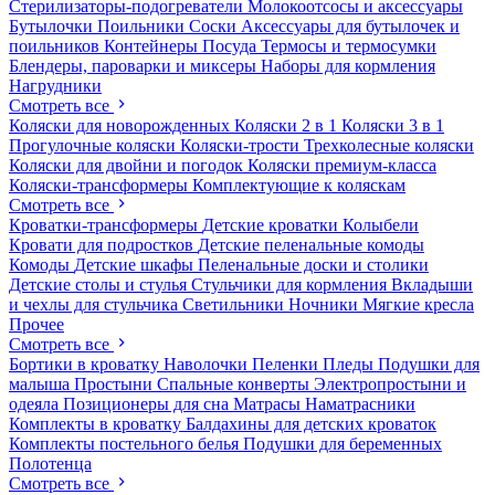
Стерилизаторы-подогреватели
Молокоотсосы и аксессуары
Бутылочки
Поильники
Соски
Аксессуары для бутылочек и
поильников
Контейнеры
Посуда
Термосы и термосумки
Блендеры, пароварки и миксеры
Наборы для кормления
Нагрудники
Смотреть все
Коляски для новорожденных
Коляски 2 в 1
Коляски 3 в 1
Прогулочные коляски
Коляски-трости
Трехколесные коляски
Коляски для двойни и погодок
Коляски премиум-класса
Коляски-трансформеры
Комплектующие к коляскам
Смотреть все
Кроватки-трансформеры
Детские кроватки
Колыбели
Кровати для подростков
Детские пеленальные комоды
Комоды
Детские шкафы
Пеленальные доски и столики
Детские столы и стулья
Стульчики для кормления
Вкладыши
и чехлы для стульчика
Светильники
Ночники
Мягкие кресла
Прочее
Смотреть все
Бортики в кроватку
Наволочки
Пеленки
Пледы
Подушки для
малыша
Простыни
Спальные конверты
Электропростыни и
одеяла
Позиционеры для сна
Матрасы
Наматрасники
Комплекты в кроватку
Балдахины для детских кроваток
Комплекты постельного белья
Подушки для беременных
Полотенца
Смотреть все