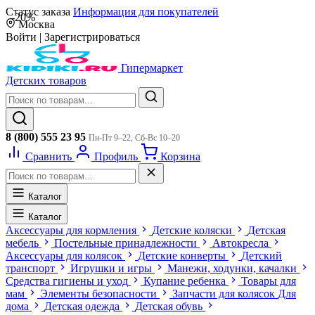
Статус заказа
Информация для покупателей
-20%
Москва
Войти
|
Зарегистрироваться
Гипермаркет
Детских товаров
8 (800) 555 23 95
Пн-Пт 9–22, Сб-Вс 10–20
Сравнить
Профиль
Корзина
Каталог
Каталог
Аксессуары для кормления
Детские коляски
Детская
мебель
Постельные принадлежности
Автокресла
Аксессуары для колясок
Детские конверты
Детский
транспорт
Игрушки и игры
Манежи, ходунки, качалки
Средства гигиены и уход
Купание ребенка
Товары для
мам
Элементы безопасности
Запчасти для колясок
Для
дома
Детская одежда
Детская обувь