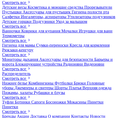
Смотреть все
Детские весы
Косметика и моющие средства
Прорезыватели
Пустышки
Аксессуары для пустышек
Гигиена полости рта
Салфетки
Ингаляторы, аспираторы
Утилизаторы подгузников
Детские горшки
Подгузники
Уход за малышом
Смотреть все
Ванночки
Коврики для купания
Мочалки
Игрушки для ванн
Термометры
Смотреть все
Гигиена для мамы
Сумки-переноски
Кресла для кормления
Рюкзаки-кенгуру
Смотреть все
Мониторы дыхания
Аксессуары для безопасности
Барьеры и
ворота
Блокирующие устройства
Радионяни
Видеоняни
Смотреть все
Распределитель
Смотреть все
Нижнее белье
Комбинезоны
Футболки
Брюки
Головные
уборы
Джемперы и свитеры
Шорты
Платья
Верхняя одежда
Пижамы, халаты
Рубашки и блузы
Смотреть все
Туфли
Ботинки
Сапоги
Босоножки
Мокасины
Пинетки
Пинетки
Смотреть все
Бренды
Акции
Доставка
О компании
Контакты
Новости