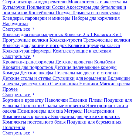
Стерилизаторы-подогреватели
Молокоотсосы и аксессуары
Бутылочки
Поильники
Соски
Аксессуары для бутылочек и
поильников
Контейнеры
Посуда
Термосы и термосумки
Блендеры, пароварки и миксеры
Наборы для кормления
Нагрудники
Смотреть все
Коляски для новорожденных
Коляски 2 в 1
Коляски 3 в 1
Прогулочные коляски
Коляски-трости
Трехколесные коляски
Коляски для двойни и погодок
Коляски премиум-класса
Коляски-трансформеры
Комплектующие к коляскам
Смотреть все
Кроватки-трансформеры
Детские кроватки
Колыбели
Кровати для подростков
Детские пеленальные комоды
Комоды
Детские шкафы
Пеленальные доски и столики
Детские столы и стулья
Стульчики для кормления
Вкладыши
и чехлы для стульчика
Светильники
Ночники
Мягкие кресла
Прочее
Смотреть все
Бортики в кроватку
Наволочки
Пеленки
Пледы
Подушки для
малыша
Простыни
Спальные конверты
Электропростыни и
одеяла
Позиционеры для сна
Матрасы
Наматрасники
Комплекты в кроватку
Балдахины для детских кроваток
Комплекты постельного белья
Подушки для беременных
Полотенца
Смотреть все