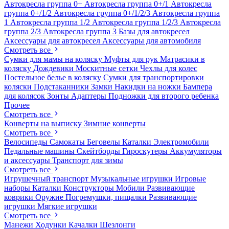
Автокресла группа 0+
Автокресла группа 0+/1
Автокресла
группа 0+/1/2
Автокресла группа 0+/1/2/3
Автокресла группа
1
Автокресла группа 1/2
Автокресла группа 1/2/3
Автокресла
группа 2/3
Автокресла группа 3
Базы для автокресел
Аксессуары для автокресел
Аксессуары для автомобиля
Смотреть все
Сумки для мамы на коляску
Муфты для рук
Матрасики в
коляску
Дождевики
Москитные сетки
Чехлы для колес
Постельное белье в коляску
Сумки для транспортировки
коляски
Подстаканники
Замки
Накидки на ножки
Бампера
для колясок
Зонты
Адаптеры
Подножки для второго ребенка
Прочее
Смотреть все
Конверты на выписку
Зимние конверты
Смотреть все
Велосипеды
Самокаты
Беговелы
Каталки
Электромобили
Педальные машины
Скейтборды
Гироскутеры
Аккумуляторы
и аксессуары
Транспорт для зимы
Смотреть все
Игрушечный транспорт
Музыкальные игрушки
Игровые
наборы
Каталки
Конструкторы
Мобили
Развивающие
коврики
Оружие
Погремушки, пищалки
Развивающие
игрушки
Мягкие игрушки
Смотреть все
Манежи
Ходунки
Качалки
Шезлонги