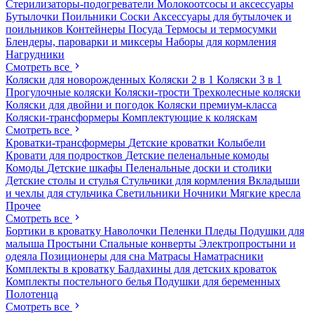
Стерилизаторы-подогреватели
Молокоотсосы и аксессуары
Бутылочки
Поильники
Соски
Аксессуары для бутылочек и
поильников
Контейнеры
Посуда
Термосы и термосумки
Блендеры, пароварки и миксеры
Наборы для кормления
Нагрудники
Смотреть все
Коляски для новорожденных
Коляски 2 в 1
Коляски 3 в 1
Прогулочные коляски
Коляски-трости
Трехколесные коляски
Коляски для двойни и погодок
Коляски премиум-класса
Коляски-трансформеры
Комплектующие к коляскам
Смотреть все
Кроватки-трансформеры
Детские кроватки
Колыбели
Кровати для подростков
Детские пеленальные комоды
Комоды
Детские шкафы
Пеленальные доски и столики
Детские столы и стулья
Стульчики для кормления
Вкладыши
и чехлы для стульчика
Светильники
Ночники
Мягкие кресла
Прочее
Смотреть все
Бортики в кроватку
Наволочки
Пеленки
Пледы
Подушки для
малыша
Простыни
Спальные конверты
Электропростыни и
одеяла
Позиционеры для сна
Матрасы
Наматрасники
Комплекты в кроватку
Балдахины для детских кроваток
Комплекты постельного белья
Подушки для беременных
Полотенца
Смотреть все