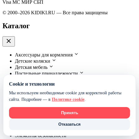
Visa
MC
МИР
СБП
© 2000–2026 KIDIKI.RU — Все права защищены
Каталог
Аксессуары для кормления
Детские коляски
Детская мебель
Постельные принадлежности
Автокресла
Cookie и технологии
Аксессуары для колясок
Детские конверты
Мы используем необходимые cookie для корректной работы
Детский транспорт
сайта. Подробнее — в
Политике cookie
.
Игрушки и игры
Манежи, ходунки, качалки
Принять
Средства гигиены и уход
Купание ребенка
Отказаться
Товары для мам
Элементы безопасности