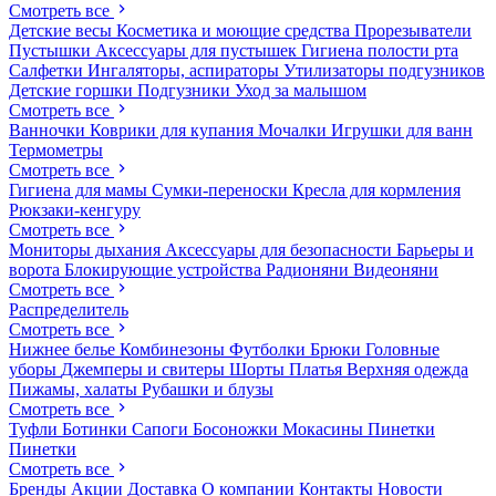
Смотреть все
Детские весы
Косметика и моющие средства
Прорезыватели
Пустышки
Аксессуары для пустышек
Гигиена полости рта
Салфетки
Ингаляторы, аспираторы
Утилизаторы подгузников
Детские горшки
Подгузники
Уход за малышом
Смотреть все
Ванночки
Коврики для купания
Мочалки
Игрушки для ванн
Термометры
Смотреть все
Гигиена для мамы
Сумки-переноски
Кресла для кормления
Рюкзаки-кенгуру
Смотреть все
Мониторы дыхания
Аксессуары для безопасности
Барьеры и
ворота
Блокирующие устройства
Радионяни
Видеоняни
Смотреть все
Распределитель
Смотреть все
Нижнее белье
Комбинезоны
Футболки
Брюки
Головные
уборы
Джемперы и свитеры
Шорты
Платья
Верхняя одежда
Пижамы, халаты
Рубашки и блузы
Смотреть все
Туфли
Ботинки
Сапоги
Босоножки
Мокасины
Пинетки
Пинетки
Смотреть все
Бренды
Акции
Доставка
О компании
Контакты
Новости