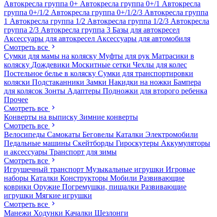
Автокресла группа 0+
Автокресла группа 0+/1
Автокресла
группа 0+/1/2
Автокресла группа 0+/1/2/3
Автокресла группа
1
Автокресла группа 1/2
Автокресла группа 1/2/3
Автокресла
группа 2/3
Автокресла группа 3
Базы для автокресел
Аксессуары для автокресел
Аксессуары для автомобиля
Смотреть все
Сумки для мамы на коляску
Муфты для рук
Матрасики в
коляску
Дождевики
Москитные сетки
Чехлы для колес
Постельное белье в коляску
Сумки для транспортировки
коляски
Подстаканники
Замки
Накидки на ножки
Бампера
для колясок
Зонты
Адаптеры
Подножки для второго ребенка
Прочее
Смотреть все
Конверты на выписку
Зимние конверты
Смотреть все
Велосипеды
Самокаты
Беговелы
Каталки
Электромобили
Педальные машины
Скейтборды
Гироскутеры
Аккумуляторы
и аксессуары
Транспорт для зимы
Смотреть все
Игрушечный транспорт
Музыкальные игрушки
Игровые
наборы
Каталки
Конструкторы
Мобили
Развивающие
коврики
Оружие
Погремушки, пищалки
Развивающие
игрушки
Мягкие игрушки
Смотреть все
Манежи
Ходунки
Качалки
Шезлонги