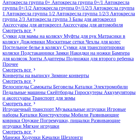
Автокресла группа 0+
Автокресла группа 0+/1
Автокресла
группа 0+/1/2
Автокресла группа 0+/1/2/3
Автокресла группа
1
Автокресла группа 1/2
Автокресла группа 1/2/3
Автокресла
группа 2/3
Автокресла группа 3
Базы для автокресел
Аксессуары для автокресел
Аксессуары для автомобиля
Смотреть все
Сумки для мамы на коляску
Муфты для рук
Матрасики в
коляску
Дождевики
Москитные сетки
Чехлы для колес
Постельное белье в коляску
Сумки для транспортировки
коляски
Подстаканники
Замки
Накидки на ножки
Бампера
для колясок
Зонты
Адаптеры
Подножки для второго ребенка
Прочее
Смотреть все
Конверты на выписку
Зимние конверты
Смотреть все
Велосипеды
Самокаты
Беговелы
Каталки
Электромобили
Педальные машины
Скейтборды
Гироскутеры
Аккумуляторы
и аксессуары
Транспорт для зимы
Смотреть все
Игрушечный транспорт
Музыкальные игрушки
Игровые
наборы
Каталки
Конструкторы
Мобили
Развивающие
коврики
Оружие
Погремушки, пищалки
Развивающие
игрушки
Мягкие игрушки
Смотреть все
Манежи
Ходунки
Качалки
Шезлонги