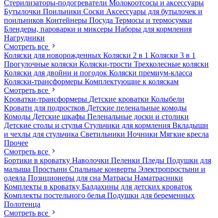
Стерилизаторы-подогреватели
Молокоотсосы и аксессуары
Бутылочки
Поильники
Соски
Аксессуары для бутылочек и
поильников
Контейнеры
Посуда
Термосы и термосумки
Блендеры, пароварки и миксеры
Наборы для кормления
Нагрудники
Смотреть все
Коляски для новорожденных
Коляски 2 в 1
Коляски 3 в 1
Прогулочные коляски
Коляски-трости
Трехколесные коляски
Коляски для двойни и погодок
Коляски премиум-класса
Коляски-трансформеры
Комплектующие к коляскам
Смотреть все
Кроватки-трансформеры
Детские кроватки
Колыбели
Кровати для подростков
Детские пеленальные комоды
Комоды
Детские шкафы
Пеленальные доски и столики
Детские столы и стулья
Стульчики для кормления
Вкладыши
и чехлы для стульчика
Светильники
Ночники
Мягкие кресла
Прочее
Смотреть все
Бортики в кроватку
Наволочки
Пеленки
Пледы
Подушки для
малыша
Простыни
Спальные конверты
Электропростыни и
одеяла
Позиционеры для сна
Матрасы
Наматрасники
Комплекты в кроватку
Балдахины для детских кроваток
Комплекты постельного белья
Подушки для беременных
Полотенца
Смотреть все