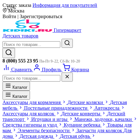
Статус заказа
Информация для покупателей
-15%
Москва
Войти
|
Зарегистрироваться
Гипермаркет
Детских товаров
8 (800) 555 23 95
Пн-Пт 9–22, Сб-Вс 10–20
Сравнить
Профиль
Корзина
Каталог
Каталог
Аксессуары для кормления
Детские коляски
Детская
мебель
Постельные принадлежности
Автокресла
Аксессуары для колясок
Детские конверты
Детский
транспорт
Игрушки и игры
Манежи, ходунки, качалки
Средства гигиены и уход
Купание ребенка
Товары для
мам
Элементы безопасности
Запчасти для колясок
Для
дома
Детская одежда
Детская обувь