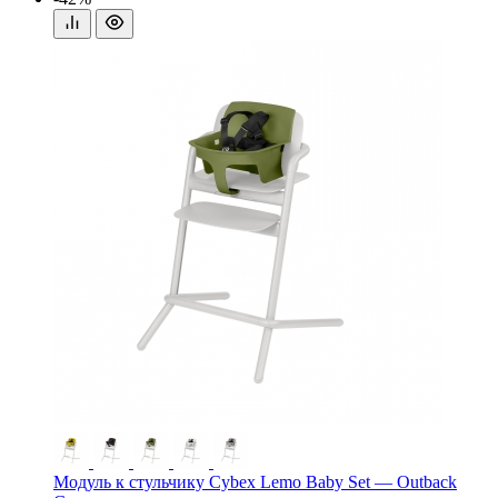
Модуль к стульчику Cybex Lemo Baby Set — Outback