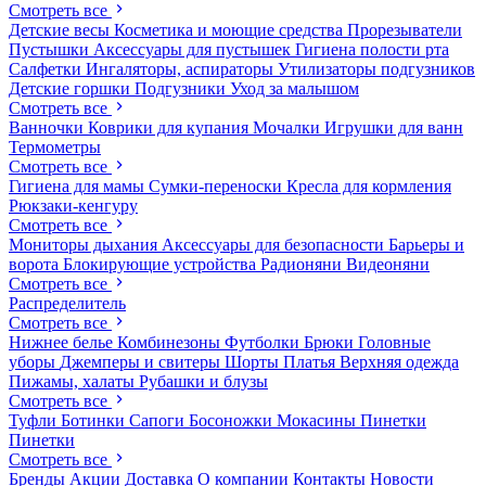
Смотреть все
Детские весы
Косметика и моющие средства
Прорезыватели
Пустышки
Аксессуары для пустышек
Гигиена полости рта
Салфетки
Ингаляторы, аспираторы
Утилизаторы подгузников
Детские горшки
Подгузники
Уход за малышом
Смотреть все
Ванночки
Коврики для купания
Мочалки
Игрушки для ванн
Термометры
Смотреть все
Гигиена для мамы
Сумки-переноски
Кресла для кормления
Рюкзаки-кенгуру
Смотреть все
Мониторы дыхания
Аксессуары для безопасности
Барьеры и
ворота
Блокирующие устройства
Радионяни
Видеоняни
Смотреть все
Распределитель
Смотреть все
Нижнее белье
Комбинезоны
Футболки
Брюки
Головные
уборы
Джемперы и свитеры
Шорты
Платья
Верхняя одежда
Пижамы, халаты
Рубашки и блузы
Смотреть все
Туфли
Ботинки
Сапоги
Босоножки
Мокасины
Пинетки
Пинетки
Смотреть все
Бренды
Акции
Доставка
О компании
Контакты
Новости