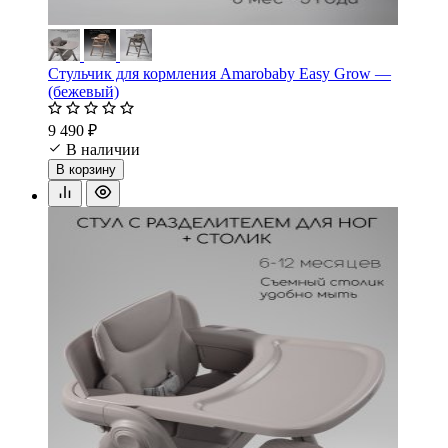
Стульчик для кормления Amarobaby Easy Grow —
(бежевый)
9 490 ₽
В наличии
В корзину