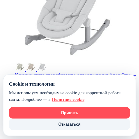
Качалка стула-трансформера для кормления Anex Ozy —
((OZ-RB-03) shade)
Cookie и технологии
9 800 ₽
Мы используем необходимые cookie для корректной работы
В наличии
сайта. Подробнее — в
Политике cookie
.
В корзину
Принять
Отказаться