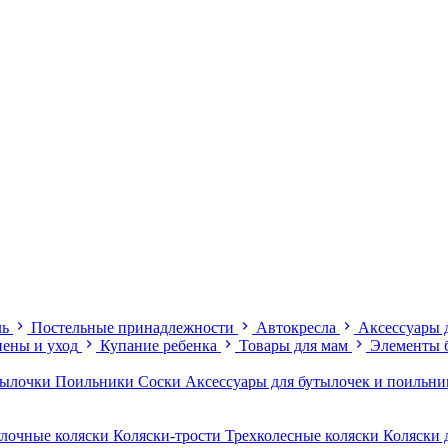
ль
Постельные принадлежности
Автокресла
Аксессуары 
иены и уход
Купание ребенка
Товары для мам
Элементы 
тылочки
Поильники
Соски
Аксессуары для бутылочек и поильн
лочные коляски
Коляски-трости
Трехколесные коляски
Коляски 