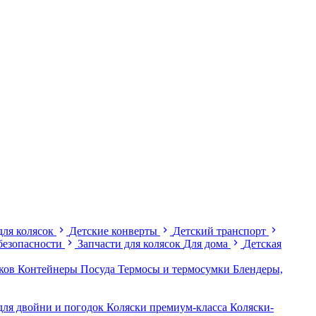
для колясок
Детские конверты
Детский транспорт
безопасности
Запчасти для колясок
Для дома
Детская
иков
Контейнеры
Посуда
Термосы и термосумки
Блендеры,
для двойни и погодок
Коляски премиум-класса
Коляски-