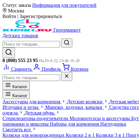
Статус заказа
Информация для покупателей
Москва
Войти
|
Зарегистрироваться
Гипермаркет
Детских товаров
8 (800) 555 23 95
Пн-Пт 9–22, Сб-Вс 10–20
Сравнить
Профиль
Корзина
Каталог
Каталог
Аксессуары для кормления
Детские коляски
Детская мебе
Игрушки и игры
Манежи, ходунки, качалки
Средства гиг
одежда
Детская обувь
Стерилизаторы-подогреватели
Молокоотсосы и аксессуары
Бу
пароварки и миксеры
Наборы для кормления
Нагрудники
Смотреть все
Коляски для новорожденных
Коляски 2 в 1
Коляски 3 в 1
Прогу