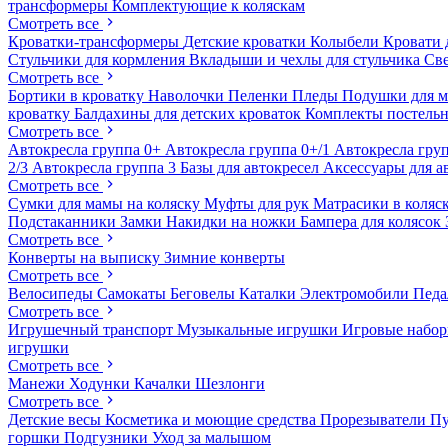
трансформеры
Комплектующие к коляскам
Смотреть все
Кроватки-трансформеры
Детские кроватки
Колыбели
Кровати 
Стульчики для кормления
Вкладыши и чехлы для стульчика
Св
Смотреть все
Бортики в кроватку
Наволочки
Пеленки
Пледы
Подушки для 
кроватку
Балдахины для детских кроваток
Комплекты постельн
Смотреть все
Автокресла группа 0+
Автокресла группа 0+/1
Автокресла груп
2/3
Автокресла группа 3
Базы для автокресел
Аксессуары для а
Смотреть все
Сумки для мамы на коляску
Муфты для рук
Матрасики в коляс
Подстаканники
Замки
Накидки на ножки
Бампера для колясок
Смотреть все
Конверты на выписку
Зимние конверты
Смотреть все
Велосипеды
Самокаты
Беговелы
Каталки
Электромобили
Пед
Смотреть все
Игрушечный транспорт
Музыкальные игрушки
Игровые набо
игрушки
Смотреть все
Манежи
Ходунки
Качалки
Шезлонги
Смотреть все
Детские весы
Косметика и моющие средства
Прорезыватели
П
горшки
Подгузники
Уход за малышом