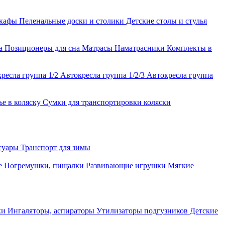
шкафы
Пеленальные доски и столики
Детские столы и стулья
ла
Позиционеры для сна
Матрасы
Наматрасники
Комплекты в
ресла группа 1/2
Автокресла группа 1/2/3
Автокресла группа
ье в коляску
Сумки для транспортировки коляски
ссуары
Транспорт для зимы
е
Погремушки, пищалки
Развивающие игрушки
Мягкие
ки
Ингаляторы, аспираторы
Утилизаторы подгузников
Детские