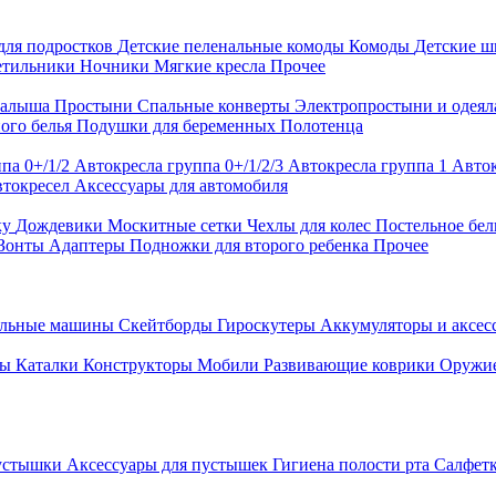
для подростков
Детские пеленальные комоды
Комоды
Детские 
етильники
Ночники
Мягкие кресла
Прочее
малыша
Простыни
Спальные конверты
Электропростыни и одея
ого белья
Подушки для беременных
Полотенца
па 0+/1/2
Автокресла группа 0+/1/2/3
Автокресла группа 1
Авток
втокресел
Аксессуары для автомобиля
ку
Дождевики
Москитные сетки
Чехлы для колес
Постельное бел
Зонты
Адаптеры
Подножки для второго ребенка
Прочее
альные машины
Скейтборды
Гироскутеры
Аккумуляторы и аксе
ры
Каталки
Конструкторы
Мобили
Развивающие коврики
Оружи
устышки
Аксессуары для пустышек
Гигиена полости рта
Салфет