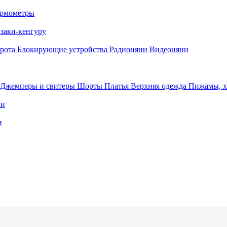
рмометры
заки-кенгуру
орота
Блокирующие устройства
Радионяни
Видеоняни
Джемперы и свитеры
Шорты
Платья
Верхняя одежда
Пижамы, 
ки
и