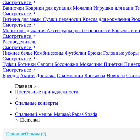
Смотреть все
Ванночки
Коврики для купания
Мочалки
Игрушки для ванн
Те
Смотреть все
Гигиена для мамы
Сумки-переноски
Кресла для кормления
Рюк
Смотреть все
Мониторы дыхания
Аксессуары для безопасности
Барьеры и в
Смотреть все
Распределитель
Смотреть все
Нижнее белье
Комбинезоны
Футболки
Брюки
Головные уборы
Смотреть все
Туфли
Ботинки
Сапоги
Босоножки
Мокасины
Пинетки
Пинет
Смотреть все
Бренды
Акции
Доставка
О компании
Контакты
Новости
Стать
Главная
Постельные принадлежности
Спальные конверты
Спальный мешок Mamas&Papas Strada
Elemental
Описание
Отзывы (0)