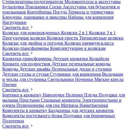
Стерилизаторы-подогреватели
Молокоотсосы и аксессуары
Бутылочки
Поильники
Соски
Аксессуары для бутылочек и
поильников
Контейнеры
Посуда
Термосы и термосумки
Блендеры, пароварки и миксеры
Наборы для кормления
Нагрудники
Смотреть все
Коляски для новорожденных
Коляски 2 в 1
Коляски 3 в 1
Прогулочные коляски
Коляски-трости
Трехколесные коляски
Коляски для двойни и погодок
Коляски премиум-класса
Коляски-трансформеры
Комплектующие к коляскам
Смотреть все
Кроватки-трансформеры
Детские кроватки
Колыбели
Кровати для подростков
Детские пеленальные комоды
Комоды
Детские шкафы
Пеленальные доски и столики
Детские столы и стулья
Стульчики для кормления
Вкладыши
и чехлы для стульчика
Светильники
Ночники
Мягкие кресла
Прочее
Смотреть все
Бортики в кроватку
Наволочки
Пеленки
Пледы
Подушки для
малыша
Простыни
Спальные конверты
Электропростыни и
одеяла
Позиционеры для сна
Матрасы
Наматрасники
Комплекты в кроватку
Балдахины для детских кроваток
Комплекты постельного белья
Подушки для беременных
Полотенца
Смотреть все