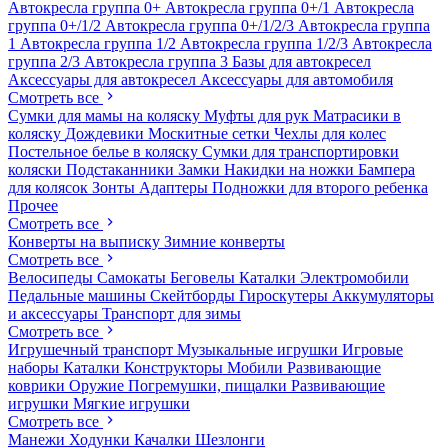
Автокресла группа 0+
Автокресла группа 0+/1
Автокресла
группа 0+/1/2
Автокресла группа 0+/1/2/3
Автокресла группа
1
Автокресла группа 1/2
Автокресла группа 1/2/3
Автокресла
группа 2/3
Автокресла группа 3
Базы для автокресел
Аксессуары для автокресел
Аксессуары для автомобиля
Смотреть все
Сумки для мамы на коляску
Муфты для рук
Матрасики в
коляску
Дождевики
Москитные сетки
Чехлы для колес
Постельное белье в коляску
Сумки для транспортировки
коляски
Подстаканники
Замки
Накидки на ножки
Бампера
для колясок
Зонты
Адаптеры
Подножки для второго ребенка
Прочее
Смотреть все
Конверты на выписку
Зимние конверты
Смотреть все
Велосипеды
Самокаты
Беговелы
Каталки
Электромобили
Педальные машины
Скейтборды
Гироскутеры
Аккумуляторы
и аксессуары
Транспорт для зимы
Смотреть все
Игрушечный транспорт
Музыкальные игрушки
Игровые
наборы
Каталки
Конструкторы
Мобили
Развивающие
коврики
Оружие
Погремушки, пищалки
Развивающие
игрушки
Мягкие игрушки
Смотреть все
Манежи
Ходунки
Качалки
Шезлонги