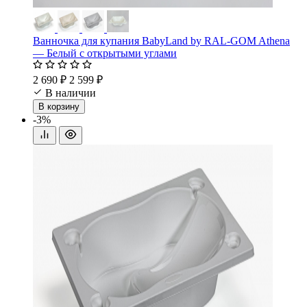
Ванночка для купания BabyLand by RAL-GOM Athena
— Белый с открытыми углами
2 690 ₽
2 599 ₽
В наличии
В корзину
-3%