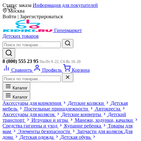
Статус заказа
Информация для покупателей
-15%
Москва
Войти
|
Зарегистрироваться
Гипермаркет
Детских товаров
8 (800) 555 23 95
Пн-Пт 9–22, Сб-Вс 10–20
Сравнить
Профиль
Корзина
Каталог
Каталог
Аксессуары для кормления
Детские коляски
Детская
мебель
Постельные принадлежности
Автокресла
Аксессуары для колясок
Детские конверты
Детский
транспорт
Игрушки и игры
Манежи, ходунки, качалки
Средства гигиены и уход
Купание ребенка
Товары для
мам
Элементы безопасности
Запчасти для колясок
Для
дома
Детская одежда
Детская обувь