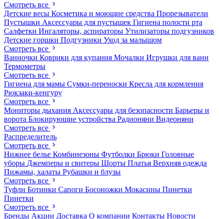
Смотреть все
Детские весы
Косметика и моющие средства
Прорезыватели
Пустышки
Аксессуары для пустышек
Гигиена полости рта
Салфетки
Ингаляторы, аспираторы
Утилизаторы подгузников
Детские горшки
Подгузники
Уход за малышом
Смотреть все
Ванночки
Коврики для купания
Мочалки
Игрушки для ванн
Термометры
Смотреть все
Гигиена для мамы
Сумки-переноски
Кресла для кормления
Рюкзаки-кенгуру
Смотреть все
Мониторы дыхания
Аксессуары для безопасности
Барьеры и
ворота
Блокирующие устройства
Радионяни
Видеоняни
Смотреть все
Распределитель
Смотреть все
Нижнее белье
Комбинезоны
Футболки
Брюки
Головные
уборы
Джемперы и свитеры
Шорты
Платья
Верхняя одежда
Пижамы, халаты
Рубашки и блузы
Смотреть все
Туфли
Ботинки
Сапоги
Босоножки
Мокасины
Пинетки
Пинетки
Смотреть все
Бренды
Акции
Доставка
О компании
Контакты
Новости