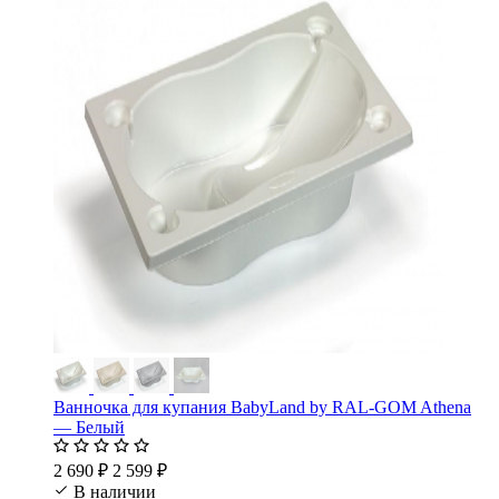
Ванночка для купания BabyLand by RAL-GOM Athena
— Белый
2 690 ₽
2 599 ₽
В наличии