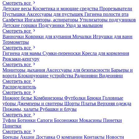
Смотреть все
Детские весы
Косметика и моющие средства
Прорезыватели
Пустышки
Аксессуары для пустышек
Гигиена полости рта
Салфетки
Ингаляторы, аспираторы
Утилизаторы подгузников
Детские горшки
Подгузники
Уход за малышом
Смотреть все
Ванночки
Коврики для купания
Мочалки
Игрушки для ванн
Термометры
Смотреть все
Гигиена для мамы
Сумки-переноски
Кресла для кормления
Рюкзаки-кенгуру
Смотреть все
Мониторы дыхания
Аксессуары для безопасности
Барьеры и
ворота
Блокирующие устройства
Радионяни
Видеоняни
Смотреть все
Распределитель
Смотреть все
Нижнее белье
Комбинезоны
Футболки
Брюки
Головные
уборы
Джемперы и свитеры
Шорты
Платья
Верхняя одежда
Пижамы, халаты
Рубашки и блузы
Смотреть все
Туфли
Ботинки
Сапоги
Босоножки
Мокасины
Пинетки
Пинетки
Смотреть все
Бренды
Акции
Доставка
О компании
Контакты
Новости