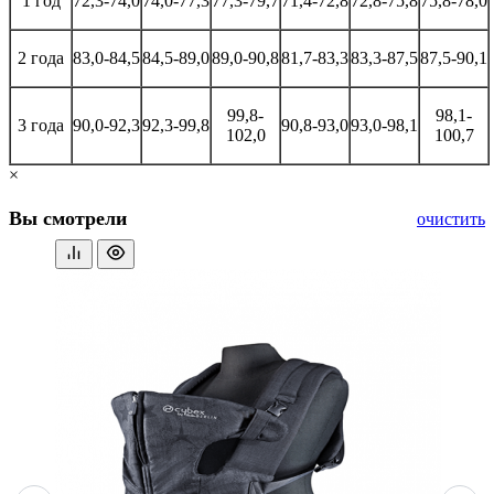
1 год
72,3-74,0
74,0-77,3
77,3-79,7
71,4-72,8
72,8-75,8
75,8-78,0
2 года
83,0-84,5
84,5-89,0
89,0-90,8
81,7-83,3
83,3-87,5
87,5-90,1
99,8-
98,1-
3 года
90,0-92,3
92,3-99,8
90,8-93,0
93,0-98,1
102,0
100,7
×
Вы смотрели
очистить