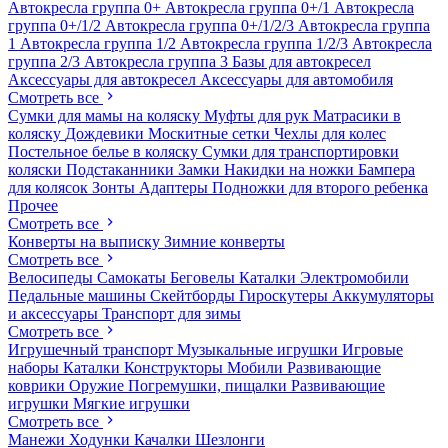
Автокресла группа 0+
Автокресла группа 0+/1
Автокресла
группа 0+/1/2
Автокресла группа 0+/1/2/3
Автокресла группа
1
Автокресла группа 1/2
Автокресла группа 1/2/3
Автокресла
группа 2/3
Автокресла группа 3
Базы для автокресел
Аксессуары для автокресел
Аксессуары для автомобиля
Смотреть все
Сумки для мамы на коляску
Муфты для рук
Матрасики в
коляску
Дождевики
Москитные сетки
Чехлы для колес
Постельное белье в коляску
Сумки для транспортировки
коляски
Подстаканники
Замки
Накидки на ножки
Бампера
для колясок
Зонты
Адаптеры
Подножки для второго ребенка
Прочее
Смотреть все
Конверты на выписку
Зимние конверты
Смотреть все
Велосипеды
Самокаты
Беговелы
Каталки
Электромобили
Педальные машины
Скейтборды
Гироскутеры
Аккумуляторы
и аксессуары
Транспорт для зимы
Смотреть все
Игрушечный транспорт
Музыкальные игрушки
Игровые
наборы
Каталки
Конструкторы
Мобили
Развивающие
коврики
Оружие
Погремушки, пищалки
Развивающие
игрушки
Мягкие игрушки
Смотреть все
Манежи
Ходунки
Качалки
Шезлонги