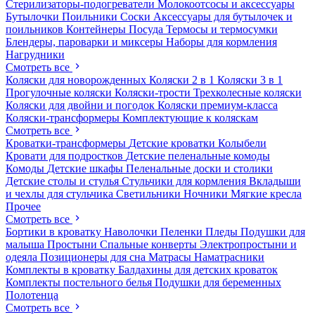
Стерилизаторы-подогреватели
Молокоотсосы и аксессуары
Бутылочки
Поильники
Соски
Аксессуары для бутылочек и
поильников
Контейнеры
Посуда
Термосы и термосумки
Блендеры, пароварки и миксеры
Наборы для кормления
Нагрудники
Смотреть все
Коляски для новорожденных
Коляски 2 в 1
Коляски 3 в 1
Прогулочные коляски
Коляски-трости
Трехколесные коляски
Коляски для двойни и погодок
Коляски премиум-класса
Коляски-трансформеры
Комплектующие к коляскам
Смотреть все
Кроватки-трансформеры
Детские кроватки
Колыбели
Кровати для подростков
Детские пеленальные комоды
Комоды
Детские шкафы
Пеленальные доски и столики
Детские столы и стулья
Стульчики для кормления
Вкладыши
и чехлы для стульчика
Светильники
Ночники
Мягкие кресла
Прочее
Смотреть все
Бортики в кроватку
Наволочки
Пеленки
Пледы
Подушки для
малыша
Простыни
Спальные конверты
Электропростыни и
одеяла
Позиционеры для сна
Матрасы
Наматрасники
Комплекты в кроватку
Балдахины для детских кроваток
Комплекты постельного белья
Подушки для беременных
Полотенца
Смотреть все