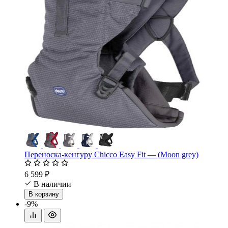
Переноска-кенгуру Chicco Easy Fit — (Moon grey)
6 599 ₽
В наличии
В корзину
-9%