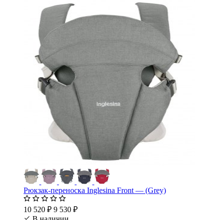
Рюкзак-переноска Inglesina Front — (Grey)
10 520 ₽
9 530 ₽
В наличии