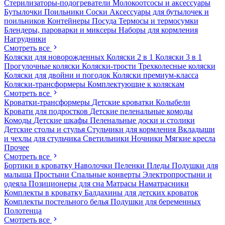
Стерилизаторы-подогреватели
Молокоотсосы и аксессуары
Бутылочки
Поильники
Соски
Аксессуары для бутылочек и
поильников
Контейнеры
Посуда
Термосы и термосумки
Блендеры, пароварки и миксеры
Наборы для кормления
Нагрудники
Смотреть все
Коляски для новорожденных
Коляски 2 в 1
Коляски 3 в 1
Прогулочные коляски
Коляски-трости
Трехколесные коляски
Коляски для двойни и погодок
Коляски премиум-класса
Коляски-трансформеры
Комплектующие к коляскам
Смотреть все
Кроватки-трансформеры
Детские кроватки
Колыбели
Кровати для подростков
Детские пеленальные комоды
Комоды
Детские шкафы
Пеленальные доски и столики
Детские столы и стулья
Стульчики для кормления
Вкладыши
и чехлы для стульчика
Светильники
Ночники
Мягкие кресла
Прочее
Смотреть все
Бортики в кроватку
Наволочки
Пеленки
Пледы
Подушки для
малыша
Простыни
Спальные конверты
Электропростыни и
одеяла
Позиционеры для сна
Матрасы
Наматрасники
Комплекты в кроватку
Балдахины для детских кроваток
Комплекты постельного белья
Подушки для беременных
Полотенца
Смотреть все