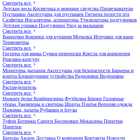
Смотреть все
Детские весы
Косметика и моющие средства
Прорезыватели
Пустышки
Аксессуары для пустышек
Гигиена полости рта
Салфетки
Ингаляторы, аспираторы
Утилизаторы подгузников
Детские горшки
Подгузники
Уход за малышом
Смотреть все
Ванночки
Коврики для купания
Мочалки
Игрушки для ванн
Термометры
Смотреть все
Гигиена для мамы
Сумки-переноски
Кресла для кормления
Рюкзаки-кенгуру
Смотреть все
Мониторы дыхания
Аксессуары для безопасности
Барьеры и
ворота
Блокирующие устройства
Радионяни
Видеоняни
Смотреть все
Распределитель
Смотреть все
Нижнее белье
Комбинезоны
Футболки
Брюки
Головные
уборы
Джемперы и свитеры
Шорты
Платья
Верхняя одежда
Пижамы, халаты
Рубашки и блузы
Смотреть все
Туфли
Ботинки
Сапоги
Босоножки
Мокасины
Пинетки
Пинетки
Смотреть все
Бренды
Акции
Доставка
О компании
Контакты
Новости