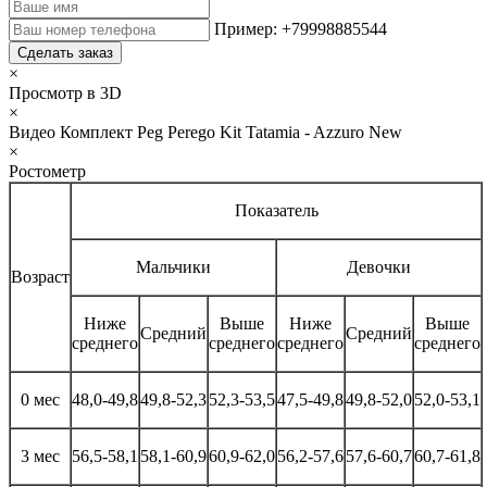
Пример: +79998885544
Сделать заказ
×
Просмотр в 3D
×
Видео Комплект Peg Perego Kit Tatamia - Azzuro New
×
Ростометр
Показатель
Мальчики
Девочки
Возраст
Ниже
Выше
Ниже
Выше
Средний
Средний
среднего
среднего
среднего
среднего
0 мес
48,0-49,8
49,8-52,3
52,3-53,5
47,5-49,8
49,8-52,0
52,0-53,1
3 мес
56,5-58,1
58,1-60,9
60,9-62,0
56,2-57,6
57,6-60,7
60,7-61,8