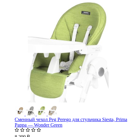
Сменный чехол Peg Perego для стульчика Siesta, Prima
Pappa — Wonder Green
8 299 ₽