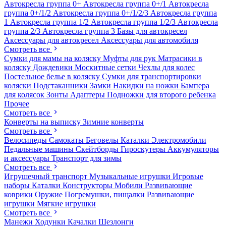
Автокресла группа 0+
Автокресла группа 0+/1
Автокресла
группа 0+/1/2
Автокресла группа 0+/1/2/3
Автокресла группа
1
Автокресла группа 1/2
Автокресла группа 1/2/3
Автокресла
группа 2/3
Автокресла группа 3
Базы для автокресел
Аксессуары для автокресел
Аксессуары для автомобиля
Смотреть все
Сумки для мамы на коляску
Муфты для рук
Матрасики в
коляску
Дождевики
Москитные сетки
Чехлы для колес
Постельное белье в коляску
Сумки для транспортировки
коляски
Подстаканники
Замки
Накидки на ножки
Бампера
для колясок
Зонты
Адаптеры
Подножки для второго ребенка
Прочее
Смотреть все
Конверты на выписку
Зимние конверты
Смотреть все
Велосипеды
Самокаты
Беговелы
Каталки
Электромобили
Педальные машины
Скейтборды
Гироскутеры
Аккумуляторы
и аксессуары
Транспорт для зимы
Смотреть все
Игрушечный транспорт
Музыкальные игрушки
Игровые
наборы
Каталки
Конструкторы
Мобили
Развивающие
коврики
Оружие
Погремушки, пищалки
Развивающие
игрушки
Мягкие игрушки
Смотреть все
Манежи
Ходунки
Качалки
Шезлонги