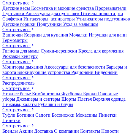
Смотреть все
Детские весы
Косметика и моющие средства
Прорезыватели
Пустышки
Аксессуары для пустышек
Гигиена полости рта
Салфетки
Ингаляторы, аспираторы
Утилизаторы подгузников
Детские горшки
Подгузники
Уход за малышом
Смотреть все
Ванночки
Коврики для купания
Мочалки
Игрушки для ванн
Термометры
Смотреть все
Гигиена для мамы
Сумки-переноски
Кресла для кормления
Рюкзаки-кенгуру
Смотреть все
Мониторы дыхания
Аксессуары для безопасности
Барьеры и
ворота
Блокирующие устройства
Радионяни
Видеоняни
Смотреть все
Распределитель
Смотреть все
Нижнее белье
Комбинезоны
Футболки
Брюки
Головные
уборы
Джемперы и свитеры
Шорты
Платья
Верхняя одежда
Пижамы, халаты
Рубашки и блузы
Смотреть все
Туфли
Ботинки
Сапоги
Босоножки
Мокасины
Пинетки
Пинетки
Смотреть все
Бренды
Акции
Доставка
О компании
Контакты
Новости