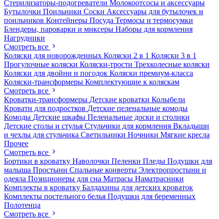
Стерилизаторы-подогреватели
Молокоотсосы и аксессуары
Бутылочки
Поильники
Соски
Аксессуары для бутылочек и
поильников
Контейнеры
Посуда
Термосы и термосумки
Блендеры, пароварки и миксеры
Наборы для кормления
Нагрудники
Смотреть все
Коляски для новорожденных
Коляски 2 в 1
Коляски 3 в 1
Прогулочные коляски
Коляски-трости
Трехколесные коляски
Коляски для двойни и погодок
Коляски премиум-класса
Коляски-трансформеры
Комплектующие к коляскам
Смотреть все
Кроватки-трансформеры
Детские кроватки
Колыбели
Кровати для подростков
Детские пеленальные комоды
Комоды
Детские шкафы
Пеленальные доски и столики
Детские столы и стулья
Стульчики для кормления
Вкладыши
и чехлы для стульчика
Светильники
Ночники
Мягкие кресла
Прочее
Смотреть все
Бортики в кроватку
Наволочки
Пеленки
Пледы
Подушки для
малыша
Простыни
Спальные конверты
Электропростыни и
одеяла
Позиционеры для сна
Матрасы
Наматрасники
Комплекты в кроватку
Балдахины для детских кроваток
Комплекты постельного белья
Подушки для беременных
Полотенца
Смотреть все