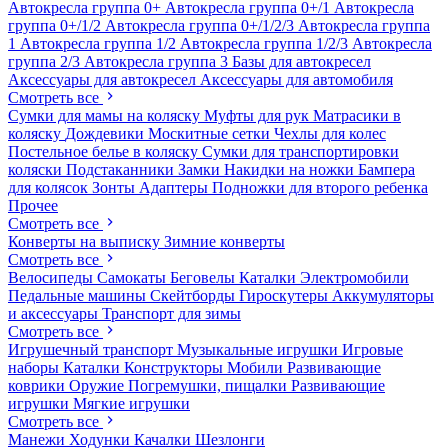
Автокресла группа 0+
Автокресла группа 0+/1
Автокресла
группа 0+/1/2
Автокресла группа 0+/1/2/3
Автокресла группа
1
Автокресла группа 1/2
Автокресла группа 1/2/3
Автокресла
группа 2/3
Автокресла группа 3
Базы для автокресел
Аксессуары для автокресел
Аксессуары для автомобиля
Смотреть все
Сумки для мамы на коляску
Муфты для рук
Матрасики в
коляску
Дождевики
Москитные сетки
Чехлы для колес
Постельное белье в коляску
Сумки для транспортировки
коляски
Подстаканники
Замки
Накидки на ножки
Бампера
для колясок
Зонты
Адаптеры
Подножки для второго ребенка
Прочее
Смотреть все
Конверты на выписку
Зимние конверты
Смотреть все
Велосипеды
Самокаты
Беговелы
Каталки
Электромобили
Педальные машины
Скейтборды
Гироскутеры
Аккумуляторы
и аксессуары
Транспорт для зимы
Смотреть все
Игрушечный транспорт
Музыкальные игрушки
Игровые
наборы
Каталки
Конструкторы
Мобили
Развивающие
коврики
Оружие
Погремушки, пищалки
Развивающие
игрушки
Мягкие игрушки
Смотреть все
Манежи
Ходунки
Качалки
Шезлонги