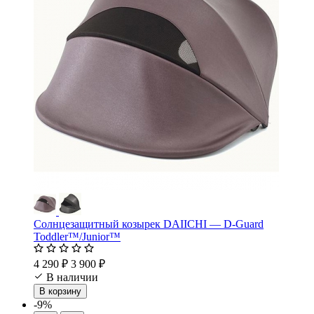
Солнцезащитный козырек DAIICHI — D-Guard
Toddler™/Junior™
4 290 ₽
3 900 ₽
В наличии
В корзину
-9%