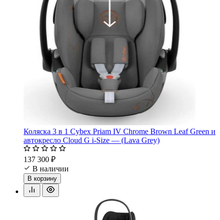
Коляска 3 в 1 Cybex Priam IV Chrome Brown Leaf Green и
автокресло Cloud G i-Size — (Lava Grey)
137 300 ₽
В наличии
В корзину