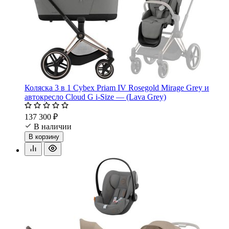
Коляска 3 в 1 Cybex Priam IV Rosegold Mirage Grey и
автокресло Cloud G i-Size — (Lava Grey)
137 300 ₽
В наличии
В корзину