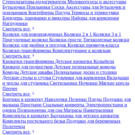
Стерилизаторы-подогреватели
Молокоотсосы и аксессуары
Бутылочки
Поильники
Соски
Аксессуары для бутылочек и
поильников
Контейнеры
Посуда
Термосы и термосумки
Блендеры, пароварки и миксеры
Наборы для кормления
Нагрудники
Смотреть все
Коляски для новорожденных
Коляски 2 в 1
Коляски 3 в 1
Прогулочные коляски
Коляски-трости
Трехколесные коляски
Коляски для двойни и погодок
Коляски премиум-класса
Коляски-трансформеры
Комплектующие к коляскам
Смотреть все
Кроватки-трансформеры
Детские кроватки
Колыбели
Кровати для подростков
Детские пеленальные комоды
Комоды
Детские шкафы
Пеленальные доски и столики
Детские столы и стулья
Стульчики для кормления
Вкладыши
и чехлы для стульчика
Светильники
Ночники
Мягкие кресла
Прочее
Смотреть все
Бортики в кроватку
Наволочки
Пеленки
Пледы
Подушки для
малыша
Простыни
Спальные конверты
Электропростыни и
одеяла
Позиционеры для сна
Матрасы
Наматрасники
Комплекты в кроватку
Балдахины для детских кроваток
Комплекты постельного белья
Подушки для беременных
Полотенца
Смотреть все