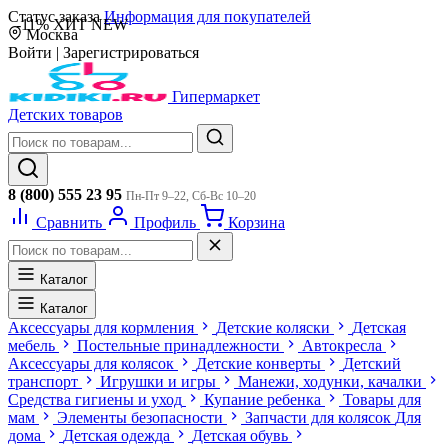
Статус заказа
Информация для покупателей
-11%
ХИТ
NEW
Москва
Войти
|
Зарегистрироваться
Гипермаркет
Детских товаров
8 (800) 555 23 95
Пн-Пт 9–22, Сб-Вс 10–20
Сравнить
Профиль
Корзина
Каталог
Каталог
Аксессуары для кормления
Детские коляски
Детская
мебель
Постельные принадлежности
Автокресла
Аксессуары для колясок
Детские конверты
Детский
транспорт
Игрушки и игры
Манежи, ходунки, качалки
Средства гигиены и уход
Купание ребенка
Товары для
мам
Элементы безопасности
Запчасти для колясок
Для
дома
Детская одежда
Детская обувь