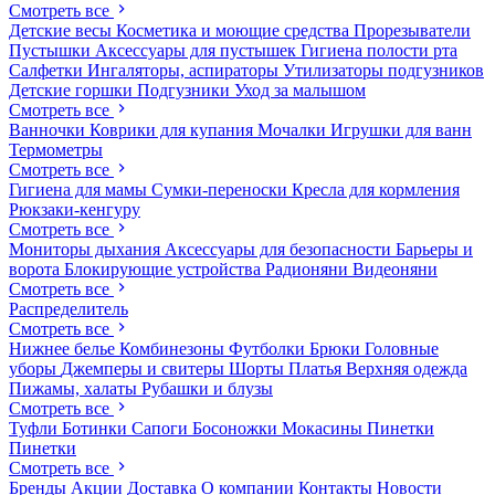
Смотреть все
Детские весы
Косметика и моющие средства
Прорезыватели
Пустышки
Аксессуары для пустышек
Гигиена полости рта
Салфетки
Ингаляторы, аспираторы
Утилизаторы подгузников
Детские горшки
Подгузники
Уход за малышом
Смотреть все
Ванночки
Коврики для купания
Мочалки
Игрушки для ванн
Термометры
Смотреть все
Гигиена для мамы
Сумки-переноски
Кресла для кормления
Рюкзаки-кенгуру
Смотреть все
Мониторы дыхания
Аксессуары для безопасности
Барьеры и
ворота
Блокирующие устройства
Радионяни
Видеоняни
Смотреть все
Распределитель
Смотреть все
Нижнее белье
Комбинезоны
Футболки
Брюки
Головные
уборы
Джемперы и свитеры
Шорты
Платья
Верхняя одежда
Пижамы, халаты
Рубашки и блузы
Смотреть все
Туфли
Ботинки
Сапоги
Босоножки
Мокасины
Пинетки
Пинетки
Смотреть все
Бренды
Акции
Доставка
О компании
Контакты
Новости