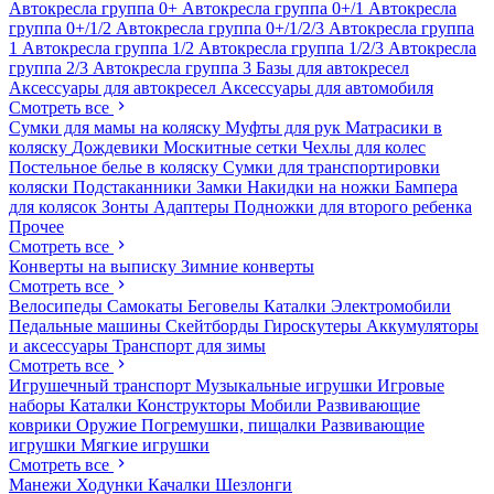
Автокресла группа 0+
Автокресла группа 0+/1
Автокресла
группа 0+/1/2
Автокресла группа 0+/1/2/3
Автокресла группа
1
Автокресла группа 1/2
Автокресла группа 1/2/3
Автокресла
группа 2/3
Автокресла группа 3
Базы для автокресел
Аксессуары для автокресел
Аксессуары для автомобиля
Смотреть все
Сумки для мамы на коляску
Муфты для рук
Матрасики в
коляску
Дождевики
Москитные сетки
Чехлы для колес
Постельное белье в коляску
Сумки для транспортировки
коляски
Подстаканники
Замки
Накидки на ножки
Бампера
для колясок
Зонты
Адаптеры
Подножки для второго ребенка
Прочее
Смотреть все
Конверты на выписку
Зимние конверты
Смотреть все
Велосипеды
Самокаты
Беговелы
Каталки
Электромобили
Педальные машины
Скейтборды
Гироскутеры
Аккумуляторы
и аксессуары
Транспорт для зимы
Смотреть все
Игрушечный транспорт
Музыкальные игрушки
Игровые
наборы
Каталки
Конструкторы
Мобили
Развивающие
коврики
Оружие
Погремушки, пищалки
Развивающие
игрушки
Мягкие игрушки
Смотреть все
Манежи
Ходунки
Качалки
Шезлонги