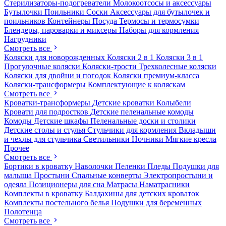
Стерилизаторы-подогреватели
Молокоотсосы и аксессуары
Бутылочки
Поильники
Соски
Аксессуары для бутылочек и
поильников
Контейнеры
Посуда
Термосы и термосумки
Блендеры, пароварки и миксеры
Наборы для кормления
Нагрудники
Смотреть все
Коляски для новорожденных
Коляски 2 в 1
Коляски 3 в 1
Прогулочные коляски
Коляски-трости
Трехколесные коляски
Коляски для двойни и погодок
Коляски премиум-класса
Коляски-трансформеры
Комплектующие к коляскам
Смотреть все
Кроватки-трансформеры
Детские кроватки
Колыбели
Кровати для подростков
Детские пеленальные комоды
Комоды
Детские шкафы
Пеленальные доски и столики
Детские столы и стулья
Стульчики для кормления
Вкладыши
и чехлы для стульчика
Светильники
Ночники
Мягкие кресла
Прочее
Смотреть все
Бортики в кроватку
Наволочки
Пеленки
Пледы
Подушки для
малыша
Простыни
Спальные конверты
Электропростыни и
одеяла
Позиционеры для сна
Матрасы
Наматрасники
Комплекты в кроватку
Балдахины для детских кроваток
Комплекты постельного белья
Подушки для беременных
Полотенца
Смотреть все