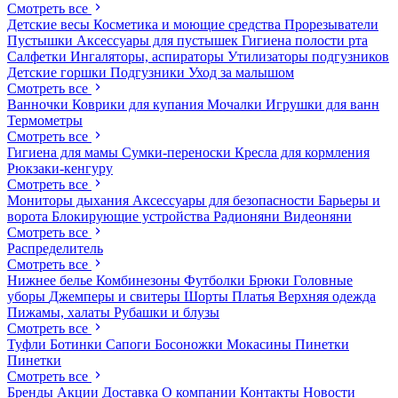
Смотреть все
Детские весы
Косметика и моющие средства
Прорезыватели
Пустышки
Аксессуары для пустышек
Гигиена полости рта
Салфетки
Ингаляторы, аспираторы
Утилизаторы подгузников
Детские горшки
Подгузники
Уход за малышом
Смотреть все
Ванночки
Коврики для купания
Мочалки
Игрушки для ванн
Термометры
Смотреть все
Гигиена для мамы
Сумки-переноски
Кресла для кормления
Рюкзаки-кенгуру
Смотреть все
Мониторы дыхания
Аксессуары для безопасности
Барьеры и
ворота
Блокирующие устройства
Радионяни
Видеоняни
Смотреть все
Распределитель
Смотреть все
Нижнее белье
Комбинезоны
Футболки
Брюки
Головные
уборы
Джемперы и свитеры
Шорты
Платья
Верхняя одежда
Пижамы, халаты
Рубашки и блузы
Смотреть все
Туфли
Ботинки
Сапоги
Босоножки
Мокасины
Пинетки
Пинетки
Смотреть все
Бренды
Акции
Доставка
О компании
Контакты
Новости