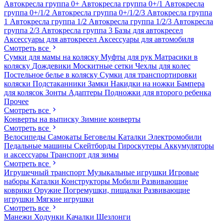
Автокресла группа 0+
Автокресла группа 0+/1
Автокресла
группа 0+/1/2
Автокресла группа 0+/1/2/3
Автокресла группа
1
Автокресла группа 1/2
Автокресла группа 1/2/3
Автокресла
группа 2/3
Автокресла группа 3
Базы для автокресел
Аксессуары для автокресел
Аксессуары для автомобиля
Смотреть все
Сумки для мамы на коляску
Муфты для рук
Матрасики в
коляску
Дождевики
Москитные сетки
Чехлы для колес
Постельное белье в коляску
Сумки для транспортировки
коляски
Подстаканники
Замки
Накидки на ножки
Бампера
для колясок
Зонты
Адаптеры
Подножки для второго ребенка
Прочее
Смотреть все
Конверты на выписку
Зимние конверты
Смотреть все
Велосипеды
Самокаты
Беговелы
Каталки
Электромобили
Педальные машины
Скейтборды
Гироскутеры
Аккумуляторы
и аксессуары
Транспорт для зимы
Смотреть все
Игрушечный транспорт
Музыкальные игрушки
Игровые
наборы
Каталки
Конструкторы
Мобили
Развивающие
коврики
Оружие
Погремушки, пищалки
Развивающие
игрушки
Мягкие игрушки
Смотреть все
Манежи
Ходунки
Качалки
Шезлонги