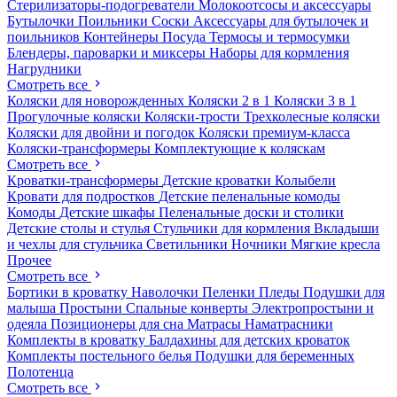
Стерилизаторы-подогреватели
Молокоотсосы и аксессуары
Бутылочки
Поильники
Соски
Аксессуары для бутылочек и
поильников
Контейнеры
Посуда
Термосы и термосумки
Блендеры, пароварки и миксеры
Наборы для кормления
Нагрудники
Смотреть все
Коляски для новорожденных
Коляски 2 в 1
Коляски 3 в 1
Прогулочные коляски
Коляски-трости
Трехколесные коляски
Коляски для двойни и погодок
Коляски премиум-класса
Коляски-трансформеры
Комплектующие к коляскам
Смотреть все
Кроватки-трансформеры
Детские кроватки
Колыбели
Кровати для подростков
Детские пеленальные комоды
Комоды
Детские шкафы
Пеленальные доски и столики
Детские столы и стулья
Стульчики для кормления
Вкладыши
и чехлы для стульчика
Светильники
Ночники
Мягкие кресла
Прочее
Смотреть все
Бортики в кроватку
Наволочки
Пеленки
Пледы
Подушки для
малыша
Простыни
Спальные конверты
Электропростыни и
одеяла
Позиционеры для сна
Матрасы
Наматрасники
Комплекты в кроватку
Балдахины для детских кроваток
Комплекты постельного белья
Подушки для беременных
Полотенца
Смотреть все