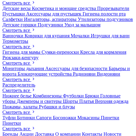
Смотреть все
Детские весы
Косметика и моющие средства
Прорезыватели
Пустышки
Аксессуары для пустышек
Гигиена полости рта
Салфетки
Ингаляторы, аспираторы
Утилизаторы подгузников
Детские горшки
Подгузники
Уход за малышом
Смотреть все
Ванночки
Коврики для купания
Мочалки
Игрушки для ванн
Термометры
Смотреть все
Гигиена для мамы
Сумки-переноски
Кресла для кормления
Рюкзаки-кенгуру
Смотреть все
Мониторы дыхания
Аксессуары для безопасности
Барьеры и
ворота
Блокирующие устройства
Радионяни
Видеоняни
Смотреть все
Распределитель
Смотреть все
Нижнее белье
Комбинезоны
Футболки
Брюки
Головные
уборы
Джемперы и свитеры
Шорты
Платья
Верхняя одежда
Пижамы, халаты
Рубашки и блузы
Смотреть все
Туфли
Ботинки
Сапоги
Босоножки
Мокасины
Пинетки
Пинетки
Смотреть все
Бренды
Акции
Доставка
О компании
Контакты
Новости