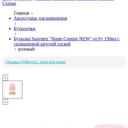
Статьи
Главная
Аксессуары для кормления
Бутылочки
Бутылка Suavinex "Haute Couture NEW" от 0+ 150мл с
силиконовой круглой соской
розовый
Отзывы (0)
Видео
С этим покупают
‹
›