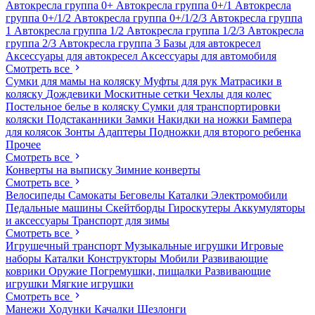
Автокресла группа 0+
Автокресла группа 0+/1
Автокресла
группа 0+/1/2
Автокресла группа 0+/1/2/3
Автокресла группа
1
Автокресла группа 1/2
Автокресла группа 1/2/3
Автокресла
группа 2/3
Автокресла группа 3
Базы для автокресел
Аксессуары для автокресел
Аксессуары для автомобиля
Смотреть все
Сумки для мамы на коляску
Муфты для рук
Матрасики в
коляску
Дождевики
Москитные сетки
Чехлы для колес
Постельное белье в коляску
Сумки для транспортировки
коляски
Подстаканники
Замки
Накидки на ножки
Бампера
для колясок
Зонты
Адаптеры
Подножки для второго ребенка
Прочее
Смотреть все
Конверты на выписку
Зимние конверты
Смотреть все
Велосипеды
Самокаты
Беговелы
Каталки
Электромобили
Педальные машины
Скейтборды
Гироскутеры
Аккумуляторы
и аксессуары
Транспорт для зимы
Смотреть все
Игрушечный транспорт
Музыкальные игрушки
Игровые
наборы
Каталки
Конструкторы
Мобили
Развивающие
коврики
Оружие
Погремушки, пищалки
Развивающие
игрушки
Мягкие игрушки
Смотреть все
Манежи
Ходунки
Качалки
Шезлонги