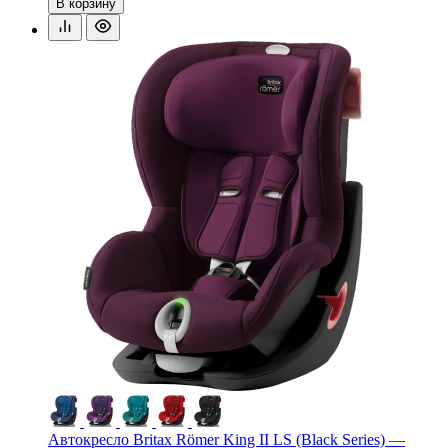
В корзину
Автокресло Britax Römer King II LS (Black Series) —