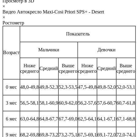
Просмотр в 3D
×
Видео Автокресло Maxi-Cosi Priori SPS+ - Desert
×
Ростометр
Показатель
Мальчики
Девочки
Возраст
Ниже
Выше
Ниже
Выше
Средний
Средний
среднего
среднего
среднего
среднего
0 мес
48,0-49,8
49,8-52,3
52,3-53,5
47,5-49,8
49,8-52,0
52,0-53,1
3 мес
56,5-58,1
58,1-60,9
60,9-62,0
56,2-57,6
57,6-60,7
60,7-61,8
6 мес
63,0-64,8
64,8-67,7
67,7-69,0
62,5-64,1
64,1-67,1
67,1-68,8
9 мес
68,2-69,8
69,8-73,2
73,2-75,1
67,5-69,1
69,1-72,0
72,0-74,1