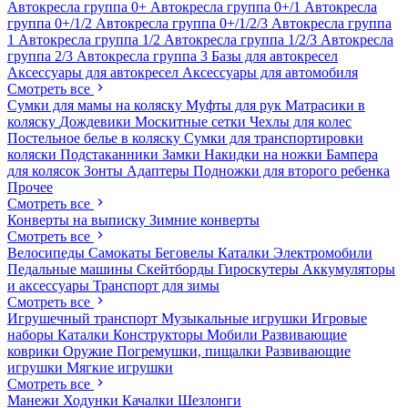
Автокресла группа 0+
Автокресла группа 0+/1
Автокресла
группа 0+/1/2
Автокресла группа 0+/1/2/3
Автокресла группа
1
Автокресла группа 1/2
Автокресла группа 1/2/3
Автокресла
группа 2/3
Автокресла группа 3
Базы для автокресел
Аксессуары для автокресел
Аксессуары для автомобиля
Смотреть все
Сумки для мамы на коляску
Муфты для рук
Матрасики в
коляску
Дождевики
Москитные сетки
Чехлы для колес
Постельное белье в коляску
Сумки для транспортировки
коляски
Подстаканники
Замки
Накидки на ножки
Бампера
для колясок
Зонты
Адаптеры
Подножки для второго ребенка
Прочее
Смотреть все
Конверты на выписку
Зимние конверты
Смотреть все
Велосипеды
Самокаты
Беговелы
Каталки
Электромобили
Педальные машины
Скейтборды
Гироскутеры
Аккумуляторы
и аксессуары
Транспорт для зимы
Смотреть все
Игрушечный транспорт
Музыкальные игрушки
Игровые
наборы
Каталки
Конструкторы
Мобили
Развивающие
коврики
Оружие
Погремушки, пищалки
Развивающие
игрушки
Мягкие игрушки
Смотреть все
Манежи
Ходунки
Качалки
Шезлонги