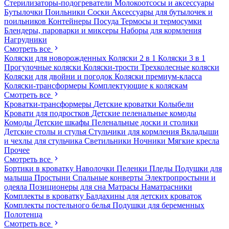
Стерилизаторы-подогреватели
Молокоотсосы и аксессуары
Бутылочки
Поильники
Соски
Аксессуары для бутылочек и
поильников
Контейнеры
Посуда
Термосы и термосумки
Блендеры, пароварки и миксеры
Наборы для кормления
Нагрудники
Смотреть все
Коляски для новорожденных
Коляски 2 в 1
Коляски 3 в 1
Прогулочные коляски
Коляски-трости
Трехколесные коляски
Коляски для двойни и погодок
Коляски премиум-класса
Коляски-трансформеры
Комплектующие к коляскам
Смотреть все
Кроватки-трансформеры
Детские кроватки
Колыбели
Кровати для подростков
Детские пеленальные комоды
Комоды
Детские шкафы
Пеленальные доски и столики
Детские столы и стулья
Стульчики для кормления
Вкладыши
и чехлы для стульчика
Светильники
Ночники
Мягкие кресла
Прочее
Смотреть все
Бортики в кроватку
Наволочки
Пеленки
Пледы
Подушки для
малыша
Простыни
Спальные конверты
Электропростыни и
одеяла
Позиционеры для сна
Матрасы
Наматрасники
Комплекты в кроватку
Балдахины для детских кроваток
Комплекты постельного белья
Подушки для беременных
Полотенца
Смотреть все