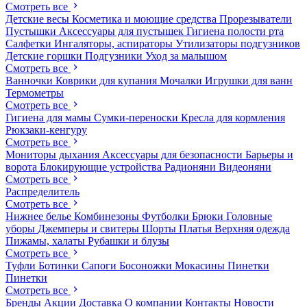
Смотреть все
Детские весы
Косметика и моющие средства
Прорезыватели
Пустышки
Аксессуары для пустышек
Гигиена полости рта
Салфетки
Ингаляторы, аспираторы
Утилизаторы подгузников
Детские горшки
Подгузники
Уход за малышом
Смотреть все
Ванночки
Коврики для купания
Мочалки
Игрушки для ванн
Термометры
Смотреть все
Гигиена для мамы
Сумки-переноски
Кресла для кормления
Рюкзаки-кенгуру
Смотреть все
Мониторы дыхания
Аксессуары для безопасности
Барьеры и
ворота
Блокирующие устройства
Радионяни
Видеоняни
Смотреть все
Распределитель
Смотреть все
Нижнее белье
Комбинезоны
Футболки
Брюки
Головные
уборы
Джемперы и свитеры
Шорты
Платья
Верхняя одежда
Пижамы, халаты
Рубашки и блузы
Смотреть все
Туфли
Ботинки
Сапоги
Босоножки
Мокасины
Пинетки
Пинетки
Смотреть все
Бренды
Акции
Доставка
О компании
Контакты
Новости