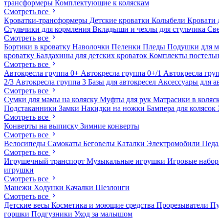
трансформеры
Комплектующие к коляскам
Смотреть все
Кроватки-трансформеры
Детские кроватки
Колыбели
Кровати 
Стульчики для кормления
Вкладыши и чехлы для стульчика
Св
Смотреть все
Бортики в кроватку
Наволочки
Пеленки
Пледы
Подушки для 
кроватку
Балдахины для детских кроваток
Комплекты постельн
Смотреть все
Автокресла группа 0+
Автокресла группа 0+/1
Автокресла груп
2/3
Автокресла группа 3
Базы для автокресел
Аксессуары для а
Смотреть все
Сумки для мамы на коляску
Муфты для рук
Матрасики в коляс
Подстаканники
Замки
Накидки на ножки
Бампера для колясок
Смотреть все
Конверты на выписку
Зимние конверты
Смотреть все
Велосипеды
Самокаты
Беговелы
Каталки
Электромобили
Пед
Смотреть все
Игрушечный транспорт
Музыкальные игрушки
Игровые набо
игрушки
Смотреть все
Манежи
Ходунки
Качалки
Шезлонги
Смотреть все
Детские весы
Косметика и моющие средства
Прорезыватели
П
горшки
Подгузники
Уход за малышом