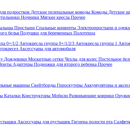
для подростков
Детские пеленальные комоды
Комоды
Детские 
етильники
Ночники
Мягкие кресла
Прочее
малыша
Простыни
Спальные конверты
Электропростыни и одея
ого белья
Подушки для беременных
Полотенца
па 0+/1/2
Автокресла группа 0+/1/2/3
Автокресла группа 1
Авток
втокресел
Аксессуары для автомобиля
ку
Дождевики
Москитные сетки
Чехлы для колес
Постельное бел
Зонты
Адаптеры
Подножки для второго ребенка
Прочее
альные машины
Скейтборды
Гироскутеры
Аккумуляторы и аксе
ры
Каталки
Конструкторы
Мобили
Развивающие коврики
Оружи
устышки
Аксессуары для пустышек
Гигиена полости рта
Салфет