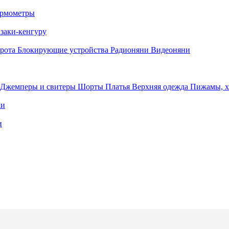
рмометры
заки-кенгуру
орота
Блокирующие устройства
Радионяни
Видеоняни
Джемперы и свитеры
Шорты
Платья
Верхняя одежда
Пижамы, 
ки
и