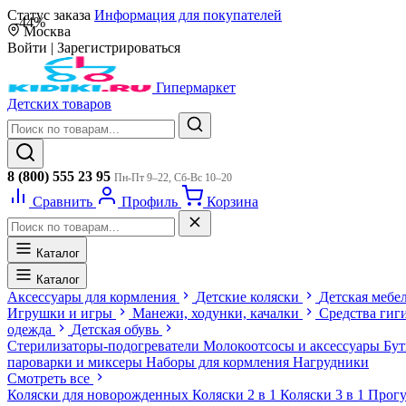
Статус заказа
Информация для покупателей
-44%
Москва
Войти
|
Зарегистрироваться
Гипермаркет
Детских товаров
8 (800) 555 23 95
Пн-Пт 9–22, Сб-Вс 10–20
Сравнить
Профиль
Корзина
Каталог
Каталог
Аксессуары для кормления
Детские коляски
Детская мебе
Игрушки и игры
Манежи, ходунки, качалки
Средства гиг
одежда
Детская обувь
Стерилизаторы-подогреватели
Молокоотсосы и аксессуары
Бу
пароварки и миксеры
Наборы для кормления
Нагрудники
Смотреть все
Коляски для новорожденных
Коляски 2 в 1
Коляски 3 в 1
Прогу