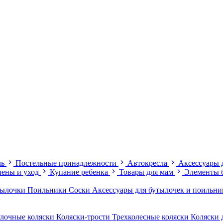
ль
Постельные принадлежности
Автокресла
Аксессуары 
иены и уход
Купание ребенка
Товары для мам
Элементы 
тылочки
Поильники
Соски
Аксессуары для бутылочек и поильн
лочные коляски
Коляски-трости
Трехколесные коляски
Коляски 