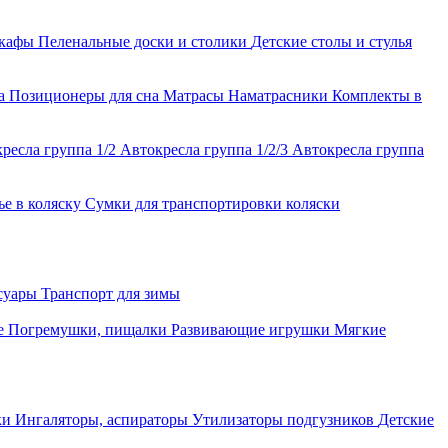
шкафы
Пеленальные доски и столики
Детские столы и стулья
ла
Позиционеры для сна
Матрасы
Наматрасники
Комплекты в
ресла группа 1/2
Автокресла группа 1/2/3
Автокресла группа
ье в коляску
Сумки для транспортировки коляски
ссуары
Транспорт для зимы
е
Погремушки, пищалки
Развивающие игрушки
Мягкие
ки
Ингаляторы, аспираторы
Утилизаторы подгузников
Детские