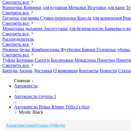
Смотреть все
Ванночки
Коврики для купания
Мочалки
Игрушки для ванн
Те
Смотреть все
Гигиена для мамы
Сумки-переноски
Кресла для кормления
Рюк
Смотреть все
Мониторы дыхания
Аксессуары для безопасности
Барьеры и в
Смотреть все
Распределитель
Смотреть все
Нижнее белье
Комбинезоны
Футболки
Брюки
Головные уборы
Смотреть все
Туфли
Ботинки
Сапоги
Босоножки
Мокасины
Пинетки
Пинет
Смотреть все
Бренды
Акции
Доставка
О компании
Контакты
Новости
Стать
Главная
Автокресла
Автокресла группа 1
Автокресло Britax Römer Trifix2 i-Size
Mystic Black
Характеристики
Отзывы (0)
Видео