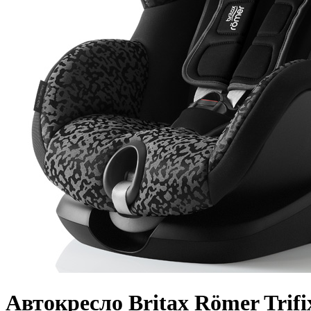
Автокресло Britax Römer Trifix