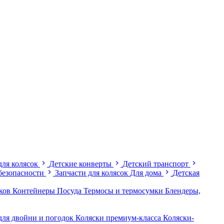
для колясок
Детские конверты
Детский транспорт
безопасности
Запчасти для колясок
Для дома
Детская
иков
Контейнеры
Посуда
Термосы и термосумки
Блендеры,
для двойни и погодок
Коляски премиум-класса
Коляски-