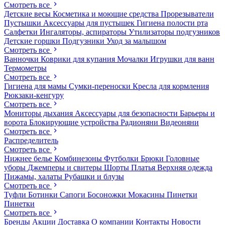
Смотреть все
Детские весы
Косметика и моющие средства
Прорезыватели
Пустышки
Аксессуары для пустышек
Гигиена полости рта
Салфетки
Ингаляторы, аспираторы
Утилизаторы подгузников
Детские горшки
Подгузники
Уход за малышом
Смотреть все
Ванночки
Коврики для купания
Мочалки
Игрушки для ванн
Термометры
Смотреть все
Гигиена для мамы
Сумки-переноски
Кресла для кормления
Рюкзаки-кенгуру
Смотреть все
Мониторы дыхания
Аксессуары для безопасности
Барьеры и
ворота
Блокирующие устройства
Радионяни
Видеоняни
Смотреть все
Распределитель
Смотреть все
Нижнее белье
Комбинезоны
Футболки
Брюки
Головные
уборы
Джемперы и свитеры
Шорты
Платья
Верхняя одежда
Пижамы, халаты
Рубашки и блузы
Смотреть все
Туфли
Ботинки
Сапоги
Босоножки
Мокасины
Пинетки
Пинетки
Смотреть все
Бренды
Акции
Доставка
О компании
Контакты
Новости