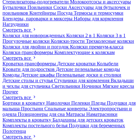
Стерилизаторы-подогреватели
Молокоотсосы и аксессуары
Бутылочки
Поильники
Соски
Аксессуары для бутылочек и
поильников
Контейнеры
Посуда
Термосы и термосумки
Блендеры, пароварки и миксеры
Наборы для кормления
Нагрудники
Смотреть все
Коляски для новорожденных
Коляски 2 в 1
Коляски 3 в 1
Прогулочные коляски
Коляски-трости
Трехколесные коляски
Коляски для двойни и погодок
Коляски премиум-класса
Коляски-трансформеры
Комплектующие к коляскам
Смотреть все
Кроватки-трансформеры
Детские кроватки
Колыбели
Кровати для подростков
Детские пеленальные комоды
Комоды
Детские шкафы
Пеленальные доски и столики
Детские столы и стулья
Стульчики для кормления
Вкладыши
и чехлы для стульчика
Светильники
Ночники
Мягкие кресла
Прочее
Смотреть все
Бортики в кроватку
Наволочки
Пеленки
Пледы
Подушки для
малыша
Простыни
Спальные конверты
Электропростыни и
одеяла
Позиционеры для сна
Матрасы
Наматрасники
Комплекты в кроватку
Балдахины для детских кроваток
Комплекты постельного белья
Подушки для беременных
Полотенца
Смотреть все