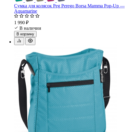
Сумка для колясок Peg Perego Borsa Mamma Pop-Up —
Aquamarine
1 990 ₽
В наличии
В корзину