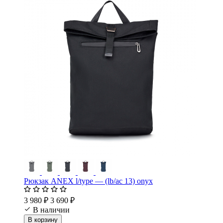
Рюкзак ANEX l/type — (lb/ac 13) onyx
3 980 ₽
3 690 ₽
В наличии
В корзину