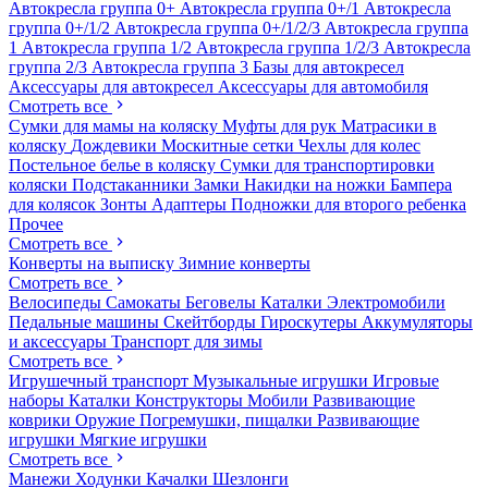
Автокресла группа 0+
Автокресла группа 0+/1
Автокресла
группа 0+/1/2
Автокресла группа 0+/1/2/3
Автокресла группа
1
Автокресла группа 1/2
Автокресла группа 1/2/3
Автокресла
группа 2/3
Автокресла группа 3
Базы для автокресел
Аксессуары для автокресел
Аксессуары для автомобиля
Смотреть все
Сумки для мамы на коляску
Муфты для рук
Матрасики в
коляску
Дождевики
Москитные сетки
Чехлы для колес
Постельное белье в коляску
Сумки для транспортировки
коляски
Подстаканники
Замки
Накидки на ножки
Бампера
для колясок
Зонты
Адаптеры
Подножки для второго ребенка
Прочее
Смотреть все
Конверты на выписку
Зимние конверты
Смотреть все
Велосипеды
Самокаты
Беговелы
Каталки
Электромобили
Педальные машины
Скейтборды
Гироскутеры
Аккумуляторы
и аксессуары
Транспорт для зимы
Смотреть все
Игрушечный транспорт
Музыкальные игрушки
Игровые
наборы
Каталки
Конструкторы
Мобили
Развивающие
коврики
Оружие
Погремушки, пищалки
Развивающие
игрушки
Мягкие игрушки
Смотреть все
Манежи
Ходунки
Качалки
Шезлонги