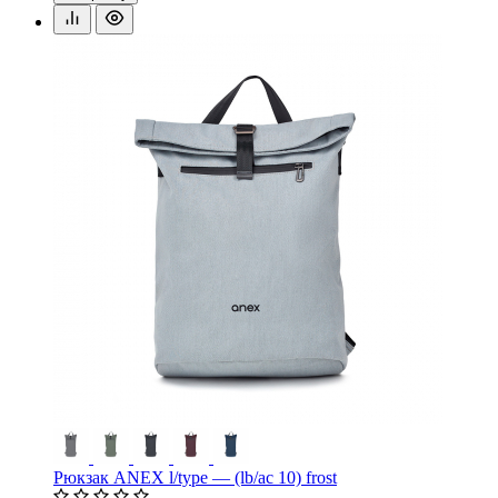
Рюкзак ANEX l/type — (lb/ac 10) frost