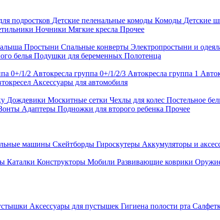
для подростков
Детские пеленальные комоды
Комоды
Детские 
етильники
Ночники
Мягкие кресла
Прочее
малыша
Простыни
Спальные конверты
Электропростыни и одея
ого белья
Подушки для беременных
Полотенца
па 0+/1/2
Автокресла группа 0+/1/2/3
Автокресла группа 1
Авток
втокресел
Аксессуары для автомобиля
ку
Дождевики
Москитные сетки
Чехлы для колес
Постельное бел
Зонты
Адаптеры
Подножки для второго ребенка
Прочее
альные машины
Скейтборды
Гироскутеры
Аккумуляторы и аксе
ры
Каталки
Конструкторы
Мобили
Развивающие коврики
Оружи
устышки
Аксессуары для пустышек
Гигиена полости рта
Салфет