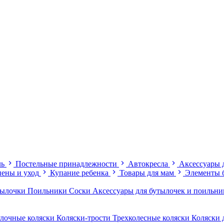
ль
Постельные принадлежности
Автокресла
Аксессуары 
иены и уход
Купание ребенка
Товары для мам
Элементы 
тылочки
Поильники
Соски
Аксессуары для бутылочек и поильн
лочные коляски
Коляски-трости
Трехколесные коляски
Коляски 