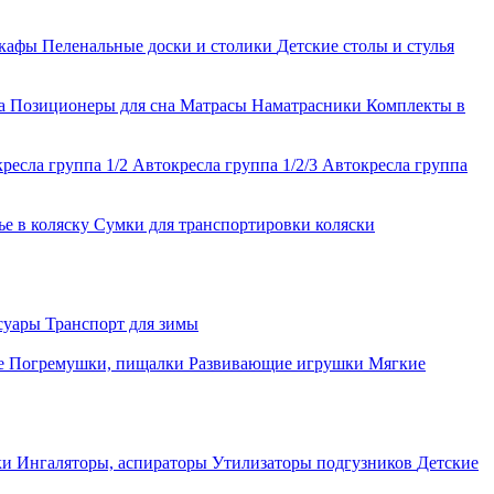
шкафы
Пеленальные доски и столики
Детские столы и стулья
ла
Позиционеры для сна
Матрасы
Наматрасники
Комплекты в
ресла группа 1/2
Автокресла группа 1/2/3
Автокресла группа
ье в коляску
Сумки для транспортировки коляски
ссуары
Транспорт для зимы
е
Погремушки, пищалки
Развивающие игрушки
Мягкие
ки
Ингаляторы, аспираторы
Утилизаторы подгузников
Детские