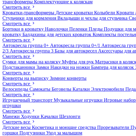
трансформеры
Комплектующие к коляскам
Смотреть все
Кроватки-трансформеры
Детские кроватки
Колыбели
Кровати 
Стульчики для кормления
Вкладыши и чехлы для стульчика
Св
Смотреть все
Бортики в кроватку
Наволочки
Пеленки
Пледы
Подушки для 
кроватку
Балдахины для детских кроваток
Комплекты постельн
Смотреть все
Автокресла группа 0+
Автокресла группа 0+/1
Автокресла груп
2/3
Автокресла группа 3
Базы для автокресел
Аксессуары для а
Смотреть все
Сумки для мамы на коляску
Муфты для рук
Матрасики в коляс
Подстаканники
Замки
Накидки на ножки
Бампера для колясок
Смотреть все
Конверты на выписку
Зимние конверты
Смотреть все
Велосипеды
Самокаты
Беговелы
Каталки
Электромобили
Пед
Смотреть все
Игрушечный транспорт
Музыкальные игрушки
Игровые набо
игрушки
Смотреть все
Манежи
Ходунки
Качалки
Шезлонги
Смотреть все
Детские весы
Косметика и моющие средства
Прорезыватели
П
горшки
Подгузники
Уход за малышом