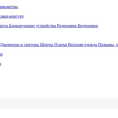
рмометры
заки-кенгуру
орота
Блокирующие устройства
Радионяни
Видеоняни
Джемперы и свитеры
Шорты
Платья
Верхняя одежда
Пижамы, 
ки
и