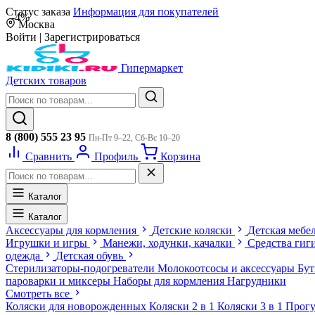
Статус заказа
Информация для покупателей
-4%
Москва
Войти
|
Зарегистрироваться
Гипермаркет
Детских товаров
8 (800) 555 23 95
Пн-Пт 9–22, Сб-Вс 10–20
Сравнить
Профиль
Корзина
Каталог
Каталог
Аксессуары для кормления
Детские коляски
Детская мебе
Игрушки и игры
Манежи, ходунки, качалки
Средства гиг
одежда
Детская обувь
Стерилизаторы-подогреватели
Молокоотсосы и аксессуары
Бу
пароварки и миксеры
Наборы для кормления
Нагрудники
Смотреть все
Коляски для новорожденных
Коляски 2 в 1
Коляски 3 в 1
Прогу