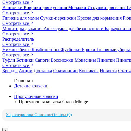
Смотреть все
Ванночки
Коврики для купания
Мочалки
Игрушки для ванн
Те
Смотреть все
Гигиена для мамы
Сумки-переноски
Кресла для кормления
Рюк
Смотреть все
Мониторы дыхания
Аксессуары для безопасности
Барьеры и в
Смотреть все
Распределитель
Смотреть все
Нижнее белье
Комбинезоны
Футболки
Брюки
Головные уборы
Смотреть все
Туфли
Ботинки
Сапоги
Босоножки
Мокасины
Пинетки
Пинет
Смотреть все
Бренды
Акции
Доставка
О компании
Контакты
Новости
Стать
Главная
Детские коляски
Прогулочные коляски
Прогулочная коляска Graco Mirage
Характеристики
Описание
Отзывы (0)
‹