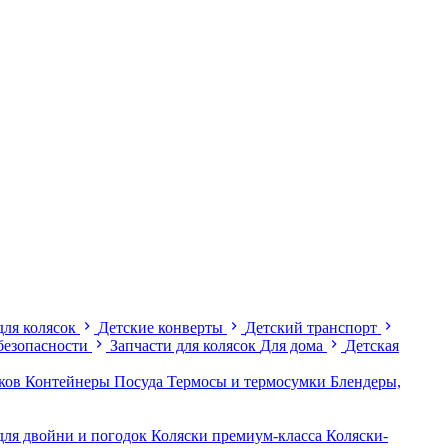
для колясок
Детские конверты
Детский транспорт
безопасности
Запчасти для колясок
Для дома
Детская
иков
Контейнеры
Посуда
Термосы и термосумки
Блендеры,
для двойни и погодок
Коляски премиум-класса
Коляски-