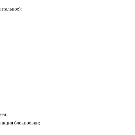
нтальное);
ией;
ункция блокировки;