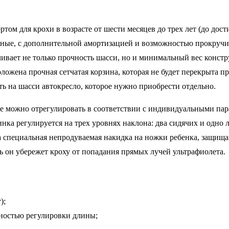
том для крохи в возрасте от шести месяцев до трех лет (до дос
ойные, с дополнительной амортизацией и возможностью прокручив
ивает не только прочность шасси, но и минимальный вес констру
ожена прочная сетчатая корзина, которая не будет перекрыта п
 на шасси автокресло, которое нужно приобрести отдельно.
ые можно отрегулировать в соответствии с индивидуальными пар
инка регулируется на трех уровнях наклона: два сидячих и одн
на специальная непродуваемая накидка на ножки ребенка, защи
ь он убережет кроху от попадания прямых лучей ультрафиолета.
);
ностью регулировки длины;