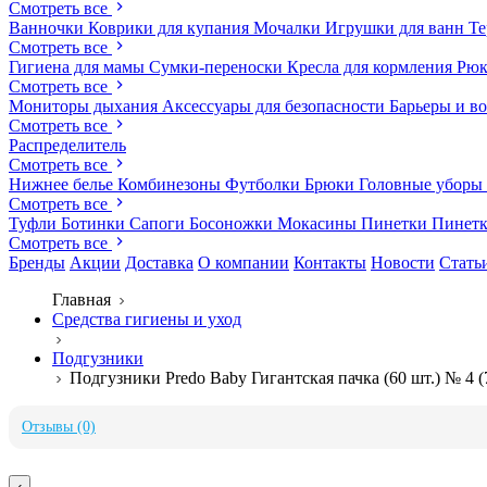
Смотреть все
Ванночки
Коврики для купания
Мочалки
Игрушки для ванн
Те
Смотреть все
Гигиена для мамы
Сумки-переноски
Кресла для кормления
Рюк
Смотреть все
Мониторы дыхания
Аксессуары для безопасности
Барьеры и в
Смотреть все
Распределитель
Смотреть все
Нижнее белье
Комбинезоны
Футболки
Брюки
Головные уборы
Смотреть все
Туфли
Ботинки
Сапоги
Босоножки
Мокасины
Пинетки
Пинет
Смотреть все
Бренды
Акции
Доставка
О компании
Контакты
Новости
Стать
Главная
Средства гигиены и уход
Подгузники
Подгузники Predo Baby Гигантская пачка (60 шт.) № 4 (
Отзывы (0)
‹