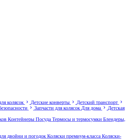
для колясок
Детские конверты
Детский транспорт
безопасности
Запчасти для колясок
Для дома
Детская
иков
Контейнеры
Посуда
Термосы и термосумки
Блендеры,
для двойни и погодок
Коляски премиум-класса
Коляски-