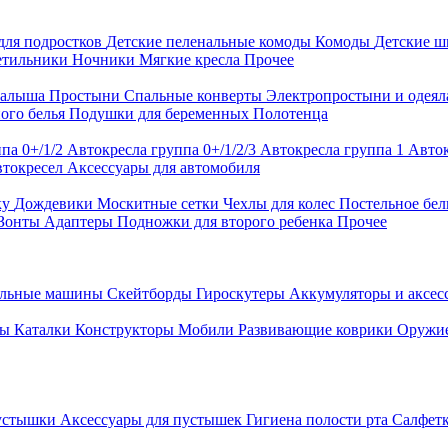
для подростков
Детские пеленальные комоды
Комоды
Детские 
етильники
Ночники
Мягкие кресла
Прочее
малыша
Простыни
Спальные конверты
Электропростыни и одея
ого белья
Подушки для беременных
Полотенца
па 0+/1/2
Автокресла группа 0+/1/2/3
Автокресла группа 1
Авток
втокресел
Аксессуары для автомобиля
ку
Дождевики
Москитные сетки
Чехлы для колес
Постельное бел
Зонты
Адаптеры
Подножки для второго ребенка
Прочее
альные машины
Скейтборды
Гироскутеры
Аккумуляторы и аксе
ры
Каталки
Конструкторы
Мобили
Развивающие коврики
Оружи
устышки
Аксессуары для пустышек
Гигиена полости рта
Салфет