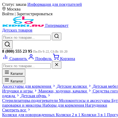
Статус заказа
Информация для покупателей
Москва
Войти
|
Зарегистрироваться
Гипермаркет
Детских товаров
8 (800) 555 23 95
Пн-Пт 9–22, Сб-Вс 10–20
Сравнить
Профиль
Корзина
Каталог
Каталог
Аксессуары для кормления
Детские коляски
Детская мебе
Игрушки и игры
Манежи, ходунки, качалки
Средства гиг
одежда
Детская обувь
Стерилизаторы-подогреватели
Молокоотсосы и аксессуары
Бу
пароварки и миксеры
Наборы для кормления
Нагрудники
Смотреть все
Коляски для новорожденных
Коляски 2 в 1
Коляски 3 в 1
Прогу