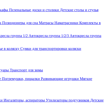
шкафы
Пеленальные доски и столики
Детские столы и стулья
ла
Позиционеры для сна
Матрасы
Наматрасники
Комплекты в
ресла группа 1/2
Автокресла группа 1/2/3
Автокресла группа
ье в коляску
Сумки для транспортировки коляски
ссуары
Транспорт для зимы
е
Погремушки, пищалки
Развивающие игрушки
Мягкие
ки
Ингаляторы, аспираторы
Утилизаторы подгузников
Детские