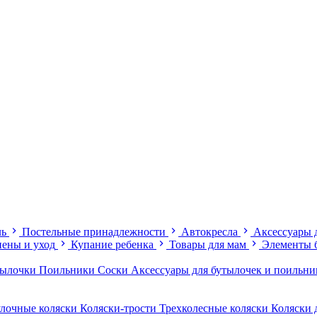
ль
Постельные принадлежности
Автокресла
Аксессуары 
иены и уход
Купание ребенка
Товары для мам
Элементы 
тылочки
Поильники
Соски
Аксессуары для бутылочек и поильн
лочные коляски
Коляски-трости
Трехколесные коляски
Коляски 