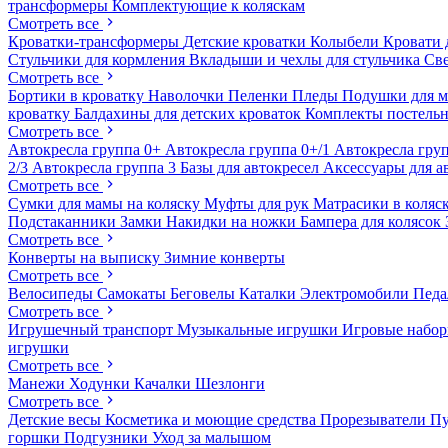
трансформеры
Комплектующие к коляскам
Смотреть все
Кроватки-трансформеры
Детские кроватки
Колыбели
Кровати 
Стульчики для кормления
Вкладыши и чехлы для стульчика
Св
Смотреть все
Бортики в кроватку
Наволочки
Пеленки
Пледы
Подушки для 
кроватку
Балдахины для детских кроваток
Комплекты постельн
Смотреть все
Автокресла группа 0+
Автокресла группа 0+/1
Автокресла груп
2/3
Автокресла группа 3
Базы для автокресел
Аксессуары для а
Смотреть все
Сумки для мамы на коляску
Муфты для рук
Матрасики в коляс
Подстаканники
Замки
Накидки на ножки
Бампера для колясок
Смотреть все
Конверты на выписку
Зимние конверты
Смотреть все
Велосипеды
Самокаты
Беговелы
Каталки
Электромобили
Пед
Смотреть все
Игрушечный транспорт
Музыкальные игрушки
Игровые набо
игрушки
Смотреть все
Манежи
Ходунки
Качалки
Шезлонги
Смотреть все
Детские весы
Косметика и моющие средства
Прорезыватели
П
горшки
Подгузники
Уход за малышом