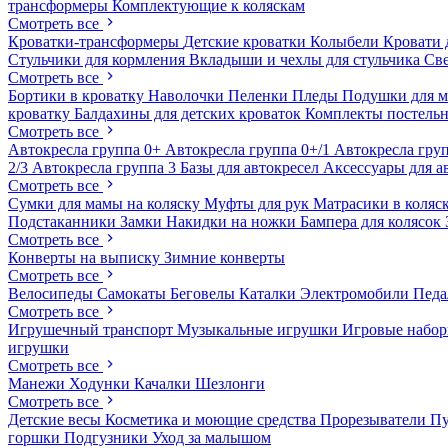
трансформеры
Комплектующие к коляскам
Смотреть все
Кроватки-трансформеры
Детские кроватки
Колыбели
Кровати 
Стульчики для кормления
Вкладыши и чехлы для стульчика
Св
Смотреть все
Бортики в кроватку
Наволочки
Пеленки
Пледы
Подушки для 
кроватку
Балдахины для детских кроваток
Комплекты постельн
Смотреть все
Автокресла группа 0+
Автокресла группа 0+/1
Автокресла груп
2/3
Автокресла группа 3
Базы для автокресел
Аксессуары для а
Смотреть все
Сумки для мамы на коляску
Муфты для рук
Матрасики в коляс
Подстаканники
Замки
Накидки на ножки
Бампера для колясок
Смотреть все
Конверты на выписку
Зимние конверты
Смотреть все
Велосипеды
Самокаты
Беговелы
Каталки
Электромобили
Пед
Смотреть все
Игрушечный транспорт
Музыкальные игрушки
Игровые набо
игрушки
Смотреть все
Манежи
Ходунки
Качалки
Шезлонги
Смотреть все
Детские весы
Косметика и моющие средства
Прорезыватели
П
горшки
Подгузники
Уход за малышом