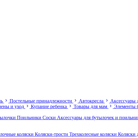
ль
Постельные принадлежности
Автокресла
Аксессуары 
иены и уход
Купание ребенка
Товары для мам
Элементы 
тылочки
Поильники
Соски
Аксессуары для бутылочек и поильн
лочные коляски
Коляски-трости
Трехколесные коляски
Коляски 