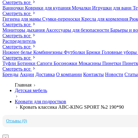
Смотреть все
Ванночки
Коврики для купания
Мочалки
Игрушки для ванн
Те
Смотреть все
Гигиена для мамы
Сумки-переноски
Кресла для кормления
Рюк
Смотреть все
Мониторы дыхания
Аксессуары для безопасности
Барьеры и в
Смотреть все
Распределитель
Смотреть все
Нижнее белье
Комбинезоны
Футболки
Брюки
Головные уборы
Смотреть все
Туфли
Ботинки
Сапоги
Босоножки
Мокасины
Пинетки
Пинет
Смотреть все
Бренды
Акции
Доставка
О компании
Контакты
Новости
Стать
Главная
Детская мебель
Кровати для подростков
Кровать классика ABC-KING SPORT №2 190*90
Отзывы (0)
‹