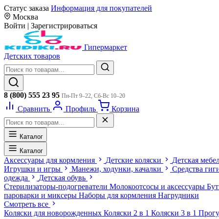
Статус заказа
Информация для покупателей
Москва
Войти
|
Зарегистрироваться
Гипермаркет
Детских товаров
8 (800) 555 23 95
Пн-Пт 9–22, Сб-Вс 10–20
Сравнить
Профиль
Корзина
Каталог
Каталог
Аксессуары для кормления
Детские коляски
Детская мебе
Игрушки и игры
Манежи, ходунки, качалки
Средства гиг
одежда
Детская обувь
Стерилизаторы-подогреватели
Молокоотсосы и аксессуары
Бу
пароварки и миксеры
Наборы для кормления
Нагрудники
Смотреть все
Коляски для новорожденных
Коляски 2 в 1
Коляски 3 в 1
Прогу