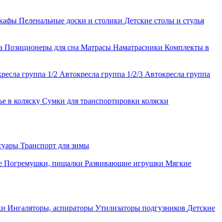
шкафы
Пеленальные доски и столики
Детские столы и стулья
ла
Позиционеры для сна
Матрасы
Наматрасники
Комплекты в
ресла группа 1/2
Автокресла группа 1/2/3
Автокресла группа
ье в коляску
Сумки для транспортировки коляски
ссуары
Транспорт для зимы
е
Погремушки, пищалки
Развивающие игрушки
Мягкие
ки
Ингаляторы, аспираторы
Утилизаторы подгузников
Детские