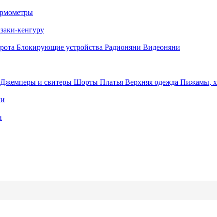
рмометры
заки-кенгуру
орота
Блокирующие устройства
Радионяни
Видеоняни
Джемперы и свитеры
Шорты
Платья
Верхняя одежда
Пижамы, 
ки
и