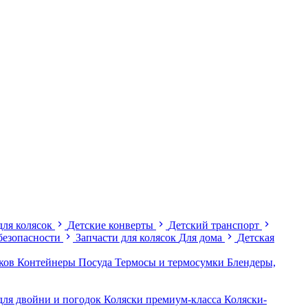
для колясок
Детские конверты
Детский транспорт
безопасности
Запчасти для колясок
Для дома
Детская
иков
Контейнеры
Посуда
Термосы и термосумки
Блендеры,
для двойни и погодок
Коляски премиум-класса
Коляски-