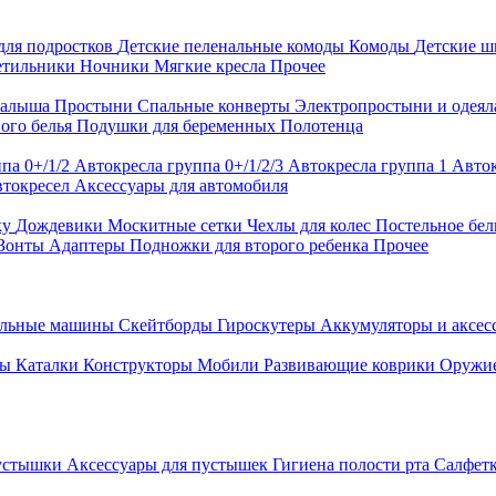
для подростков
Детские пеленальные комоды
Комоды
Детские 
етильники
Ночники
Мягкие кресла
Прочее
малыша
Простыни
Спальные конверты
Электропростыни и одея
ого белья
Подушки для беременных
Полотенца
па 0+/1/2
Автокресла группа 0+/1/2/3
Автокресла группа 1
Авток
втокресел
Аксессуары для автомобиля
ку
Дождевики
Москитные сетки
Чехлы для колес
Постельное бел
Зонты
Адаптеры
Подножки для второго ребенка
Прочее
альные машины
Скейтборды
Гироскутеры
Аккумуляторы и аксе
ры
Каталки
Конструкторы
Мобили
Развивающие коврики
Оружи
устышки
Аксессуары для пустышек
Гигиена полости рта
Салфет