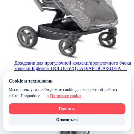
Дождевик для прогулочной коляски/прогулочного блока
коляски Inglesina TRILOGY/QUAD/APTICA/SOFIA —
(стандарт)
Cookie и технологии
4 620 ₽
Мы используем необходимые cookie для корректной работы
В наличии
сайта. Подробнее — в
Политике cookie
.
В корзину
Принять
Отказаться