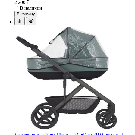
2 200 ₽
В наличии
В корзину
Дождевик для Anex Modu — ((md/ac rc01) transparent)