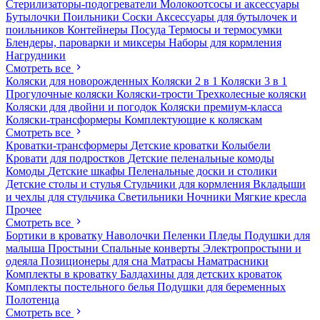
Стерилизаторы-подогреватели
Молокоотсосы и аксессуары
Бутылочки
Поильники
Соски
Аксессуары для бутылочек и
поильников
Контейнеры
Посуда
Термосы и термосумки
Блендеры, пароварки и миксеры
Наборы для кормления
Нагрудники
Смотреть все
Коляски для новорожденных
Коляски 2 в 1
Коляски 3 в 1
Прогулочные коляски
Коляски-трости
Трехколесные коляски
Коляски для двойни и погодок
Коляски премиум-класса
Коляски-трансформеры
Комплектующие к коляскам
Смотреть все
Кроватки-трансформеры
Детские кроватки
Колыбели
Кровати для подростков
Детские пеленальные комоды
Комоды
Детские шкафы
Пеленальные доски и столики
Детские столы и стулья
Стульчики для кормления
Вкладыши
и чехлы для стульчика
Светильники
Ночники
Мягкие кресла
Прочее
Смотреть все
Бортики в кроватку
Наволочки
Пеленки
Пледы
Подушки для
малыша
Простыни
Спальные конверты
Электропростыни и
одеяла
Позиционеры для сна
Матрасы
Наматрасники
Комплекты в кроватку
Балдахины для детских кроваток
Комплекты постельного белья
Подушки для беременных
Полотенца
Смотреть все