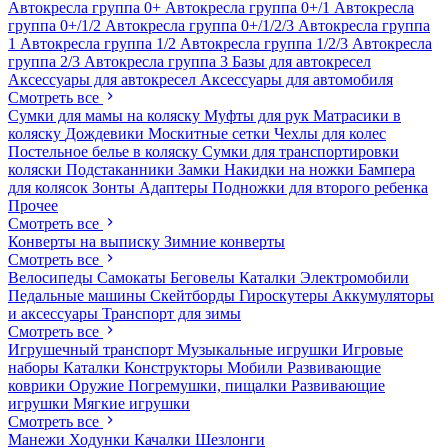
Автокресла группа 0+
Автокресла группа 0+/1
Автокресла
группа 0+/1/2
Автокресла группа 0+/1/2/3
Автокресла группа
1
Автокресла группа 1/2
Автокресла группа 1/2/3
Автокресла
группа 2/3
Автокресла группа 3
Базы для автокресел
Аксессуары для автокресел
Аксессуары для автомобиля
Смотреть все
Сумки для мамы на коляску
Муфты для рук
Матрасики в
коляску
Дождевики
Москитные сетки
Чехлы для колес
Постельное белье в коляску
Сумки для транспортировки
коляски
Подстаканники
Замки
Накидки на ножки
Бампера
для колясок
Зонты
Адаптеры
Подножки для второго ребенка
Прочее
Смотреть все
Конверты на выписку
Зимние конверты
Смотреть все
Велосипеды
Самокаты
Беговелы
Каталки
Электромобили
Педальные машины
Скейтборды
Гироскутеры
Аккумуляторы
и аксессуары
Транспорт для зимы
Смотреть все
Игрушечный транспорт
Музыкальные игрушки
Игровые
наборы
Каталки
Конструкторы
Мобили
Развивающие
коврики
Оружие
Погремушки, пищалки
Развивающие
игрушки
Мягкие игрушки
Смотреть все
Манежи
Ходунки
Качалки
Шезлонги