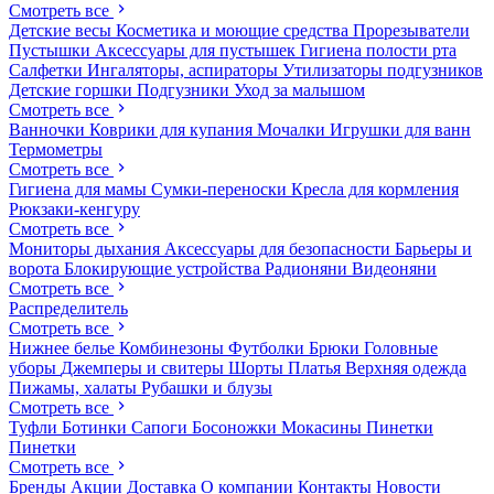
Смотреть все
Детские весы
Косметика и моющие средства
Прорезыватели
Пустышки
Аксессуары для пустышек
Гигиена полости рта
Салфетки
Ингаляторы, аспираторы
Утилизаторы подгузников
Детские горшки
Подгузники
Уход за малышом
Смотреть все
Ванночки
Коврики для купания
Мочалки
Игрушки для ванн
Термометры
Смотреть все
Гигиена для мамы
Сумки-переноски
Кресла для кормления
Рюкзаки-кенгуру
Смотреть все
Мониторы дыхания
Аксессуары для безопасности
Барьеры и
ворота
Блокирующие устройства
Радионяни
Видеоняни
Смотреть все
Распределитель
Смотреть все
Нижнее белье
Комбинезоны
Футболки
Брюки
Головные
уборы
Джемперы и свитеры
Шорты
Платья
Верхняя одежда
Пижамы, халаты
Рубашки и блузы
Смотреть все
Туфли
Ботинки
Сапоги
Босоножки
Мокасины
Пинетки
Пинетки
Смотреть все
Бренды
Акции
Доставка
О компании
Контакты
Новости