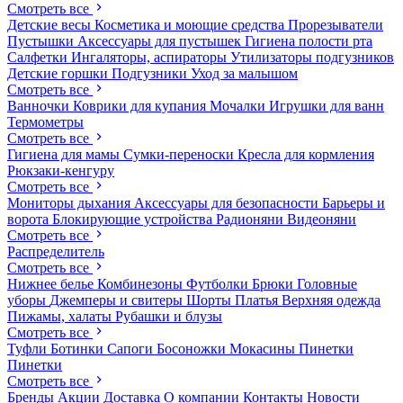
Смотреть все
Детские весы
Косметика и моющие средства
Прорезыватели
Пустышки
Аксессуары для пустышек
Гигиена полости рта
Салфетки
Ингаляторы, аспираторы
Утилизаторы подгузников
Детские горшки
Подгузники
Уход за малышом
Смотреть все
Ванночки
Коврики для купания
Мочалки
Игрушки для ванн
Термометры
Смотреть все
Гигиена для мамы
Сумки-переноски
Кресла для кормления
Рюкзаки-кенгуру
Смотреть все
Мониторы дыхания
Аксессуары для безопасности
Барьеры и
ворота
Блокирующие устройства
Радионяни
Видеоняни
Смотреть все
Распределитель
Смотреть все
Нижнее белье
Комбинезоны
Футболки
Брюки
Головные
уборы
Джемперы и свитеры
Шорты
Платья
Верхняя одежда
Пижамы, халаты
Рубашки и блузы
Смотреть все
Туфли
Ботинки
Сапоги
Босоножки
Мокасины
Пинетки
Пинетки
Смотреть все
Бренды
Акции
Доставка
О компании
Контакты
Новости