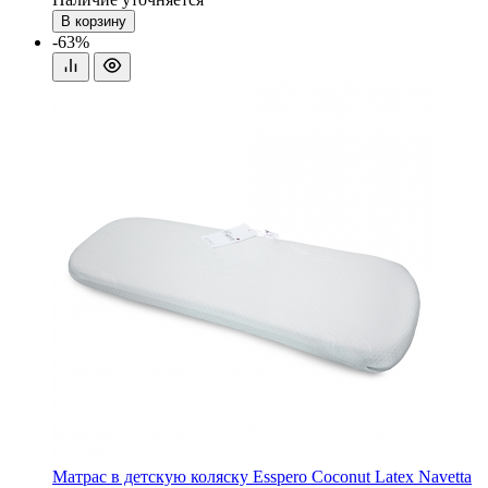
В корзину
-63%
Матрас в детскую коляску Esspero Coconut Latex Navetta