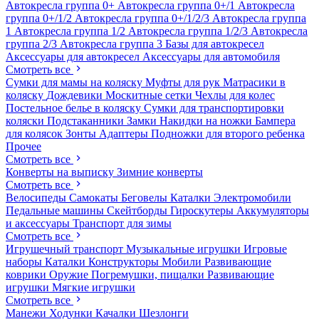
Автокресла группа 0+
Автокресла группа 0+/1
Автокресла
группа 0+/1/2
Автокресла группа 0+/1/2/3
Автокресла группа
1
Автокресла группа 1/2
Автокресла группа 1/2/3
Автокресла
группа 2/3
Автокресла группа 3
Базы для автокресел
Аксессуары для автокресел
Аксессуары для автомобиля
Смотреть все
Сумки для мамы на коляску
Муфты для рук
Матрасики в
коляску
Дождевики
Москитные сетки
Чехлы для колес
Постельное белье в коляску
Сумки для транспортировки
коляски
Подстаканники
Замки
Накидки на ножки
Бампера
для колясок
Зонты
Адаптеры
Подножки для второго ребенка
Прочее
Смотреть все
Конверты на выписку
Зимние конверты
Смотреть все
Велосипеды
Самокаты
Беговелы
Каталки
Электромобили
Педальные машины
Скейтборды
Гироскутеры
Аккумуляторы
и аксессуары
Транспорт для зимы
Смотреть все
Игрушечный транспорт
Музыкальные игрушки
Игровые
наборы
Каталки
Конструкторы
Мобили
Развивающие
коврики
Оружие
Погремушки, пищалки
Развивающие
игрушки
Мягкие игрушки
Смотреть все
Манежи
Ходунки
Качалки
Шезлонги