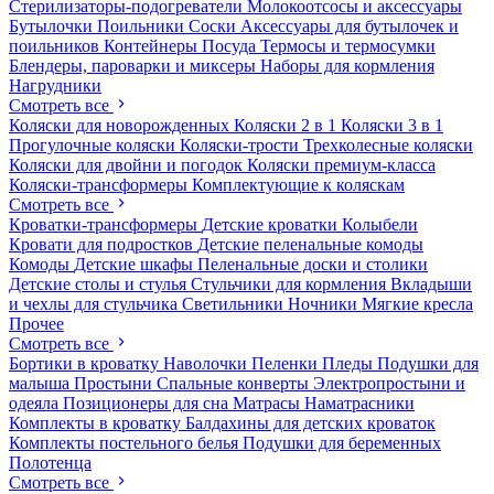
Стерилизаторы-подогреватели
Молокоотсосы и аксессуары
Бутылочки
Поильники
Соски
Аксессуары для бутылочек и
поильников
Контейнеры
Посуда
Термосы и термосумки
Блендеры, пароварки и миксеры
Наборы для кормления
Нагрудники
Смотреть все
Коляски для новорожденных
Коляски 2 в 1
Коляски 3 в 1
Прогулочные коляски
Коляски-трости
Трехколесные коляски
Коляски для двойни и погодок
Коляски премиум-класса
Коляски-трансформеры
Комплектующие к коляскам
Смотреть все
Кроватки-трансформеры
Детские кроватки
Колыбели
Кровати для подростков
Детские пеленальные комоды
Комоды
Детские шкафы
Пеленальные доски и столики
Детские столы и стулья
Стульчики для кормления
Вкладыши
и чехлы для стульчика
Светильники
Ночники
Мягкие кресла
Прочее
Смотреть все
Бортики в кроватку
Наволочки
Пеленки
Пледы
Подушки для
малыша
Простыни
Спальные конверты
Электропростыни и
одеяла
Позиционеры для сна
Матрасы
Наматрасники
Комплекты в кроватку
Балдахины для детских кроваток
Комплекты постельного белья
Подушки для беременных
Полотенца
Смотреть все