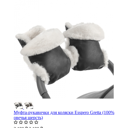
Муфта-рукавички для коляски Esspero Gretta (100%
овечья шерсть)