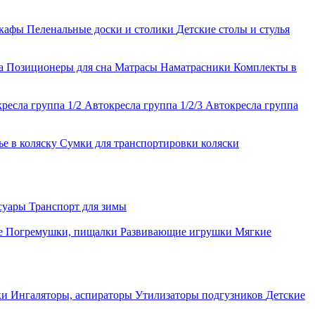
шкафы
Пеленальные доски и столики
Детские столы и стулья
ла
Позиционеры для сна
Матрасы
Наматрасники
Комплекты в
ресла группа 1/2
Автокресла группа 1/2/3
Автокресла группа
ье в коляску
Сумки для транспортировки коляски
ссуары
Транспорт для зимы
е
Погремушки, пищалки
Развивающие игрушки
Мягкие
ки
Ингаляторы, аспираторы
Утилизаторы подгузников
Детские