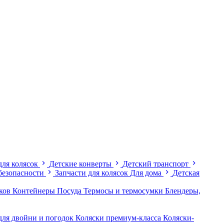
для колясок
Детские конверты
Детский транспорт
безопасности
Запчасти для колясок
Для дома
Детская
иков
Контейнеры
Посуда
Термосы и термосумки
Блендеры,
для двойни и погодок
Коляски премиум-класса
Коляски-