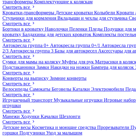
трансформеры
Комплектующие к коляскам
Смотреть все
Кроватки-трансформеры
Детские кроватки
Колыбели
Кровати 
Стульчики для кормления
Вкладыши и чехлы для стульчика
Св
Смотреть все
Бортики в кроватку
Наволочки
Пеленки
Пледы
Подушки для 
кроватку
Балдахины для детских кроваток
Комплекты постельн
Смотреть все
Автокресла группа 0+
Автокресла группа 0+/1
Автокресла груп
2/3
Автокресла группа 3
Базы для автокресел
Аксессуары для а
Смотреть все
Сумки для мамы на коляску
Муфты для рук
Матрасики в коляс
Подстаканники
Замки
Накидки на ножки
Бампера для колясок
Смотреть все
Конверты на выписку
Зимние конверты
Смотреть все
Велосипеды
Самокаты
Беговелы
Каталки
Электромобили
Пед
Смотреть все
Игрушечный транспорт
Музыкальные игрушки
Игровые набо
игрушки
Смотреть все
Манежи
Ходунки
Качалки
Шезлонги
Смотреть все
Детские весы
Косметика и моющие средства
Прорезыватели
П
горшки
Подгузники
Уход за малышом