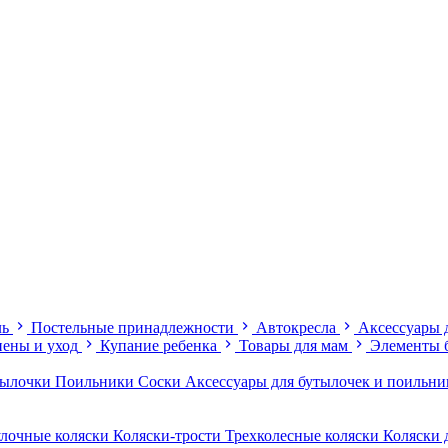
ль
Постельные принадлежности
Автокресла
Аксессуары 
иены и уход
Купание ребенка
Товары для мам
Элементы 
тылочки
Поильники
Соски
Аксессуары для бутылочек и поильн
лочные коляски
Коляски-трости
Трехколесные коляски
Коляски 