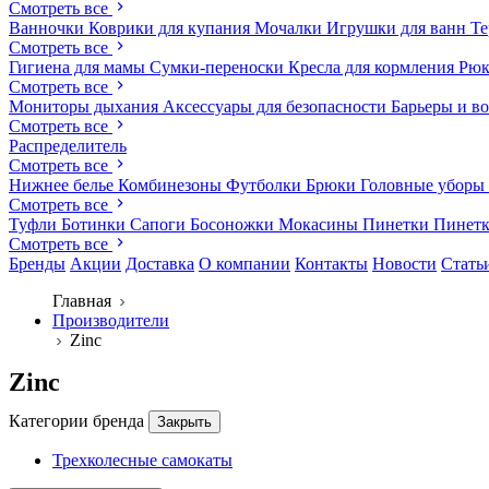
Смотреть все
Ванночки
Коврики для купания
Мочалки
Игрушки для ванн
Те
Смотреть все
Гигиена для мамы
Сумки-переноски
Кресла для кормления
Рюк
Смотреть все
Мониторы дыхания
Аксессуары для безопасности
Барьеры и в
Смотреть все
Распределитель
Смотреть все
Нижнее белье
Комбинезоны
Футболки
Брюки
Головные уборы
Смотреть все
Туфли
Ботинки
Сапоги
Босоножки
Мокасины
Пинетки
Пинет
Смотреть все
Бренды
Акции
Доставка
О компании
Контакты
Новости
Стать
Главная
Производители
Zinc
Zinc
Категории бренда
Закрыть
Трехколесные самокаты