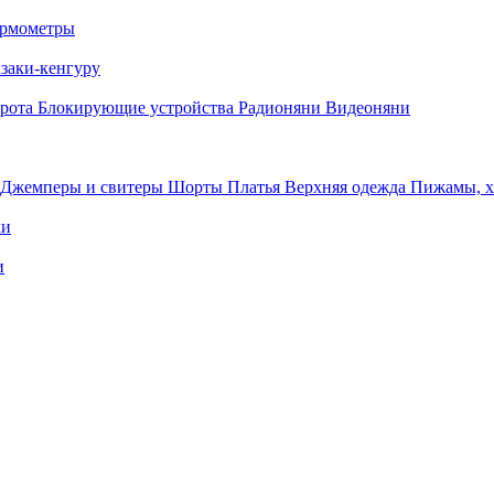
рмометры
заки-кенгуру
орота
Блокирующие устройства
Радионяни
Видеоняни
Джемперы и свитеры
Шорты
Платья
Верхняя одежда
Пижамы, 
ки
и