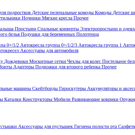
для подростков
Детские пеленальные комоды
Комоды
Детские 
етильники
Ночники
Мягкие кресла
Прочее
малыша
Простыни
Спальные конверты
Электропростыни и одея
ого белья
Подушки для беременных
Полотенца
па 0+/1/2
Автокресла группа 0+/1/2/3
Автокресла группа 1
Авток
втокресел
Аксессуары для автомобиля
ку
Дождевики
Москитные сетки
Чехлы для колес
Постельное бел
Зонты
Адаптеры
Подножки для второго ребенка
Прочее
альные машины
Скейтборды
Гироскутеры
Аккумуляторы и аксе
ры
Каталки
Конструкторы
Мобили
Развивающие коврики
Оружи
устышки
Аксессуары для пустышек
Гигиена полости рта
Салфет