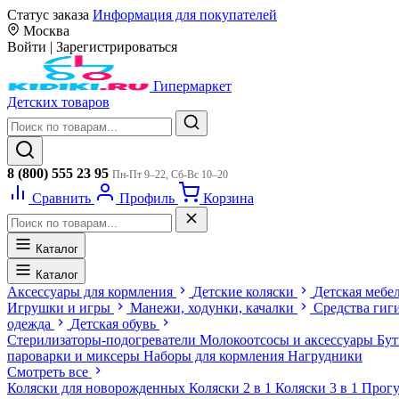
Статус заказа
Информация для покупателей
Москва
Войти
|
Зарегистрироваться
Гипермаркет
Детских товаров
8 (800) 555 23 95
Пн-Пт 9–22, Сб-Вс 10–20
Сравнить
Профиль
Корзина
Каталог
Каталог
Аксессуары для кормления
Детские коляски
Детская мебе
Игрушки и игры
Манежи, ходунки, качалки
Средства гиг
одежда
Детская обувь
Стерилизаторы-подогреватели
Молокоотсосы и аксессуары
Бу
пароварки и миксеры
Наборы для кормления
Нагрудники
Смотреть все
Коляски для новорожденных
Коляски 2 в 1
Коляски 3 в 1
Прогу