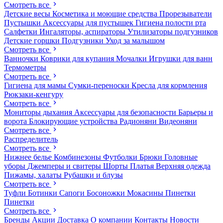
Смотреть все
Детские весы
Косметика и моющие средства
Прорезыватели
Пустышки
Аксессуары для пустышек
Гигиена полости рта
Салфетки
Ингаляторы, аспираторы
Утилизаторы подгузников
Детские горшки
Подгузники
Уход за малышом
Смотреть все
Ванночки
Коврики для купания
Мочалки
Игрушки для ванн
Термометры
Смотреть все
Гигиена для мамы
Сумки-переноски
Кресла для кормления
Рюкзаки-кенгуру
Смотреть все
Мониторы дыхания
Аксессуары для безопасности
Барьеры и
ворота
Блокирующие устройства
Радионяни
Видеоняни
Смотреть все
Распределитель
Смотреть все
Нижнее белье
Комбинезоны
Футболки
Брюки
Головные
уборы
Джемперы и свитеры
Шорты
Платья
Верхняя одежда
Пижамы, халаты
Рубашки и блузы
Смотреть все
Туфли
Ботинки
Сапоги
Босоножки
Мокасины
Пинетки
Пинетки
Смотреть все
Бренды
Акции
Доставка
О компании
Контакты
Новости