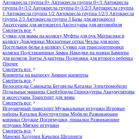
Автокресла группа 0+
Автокресла группа 0+/1
Автокресла
группа 0+/1/2
Автокресла группа 0+/1/2/3
Автокресла группа
1
Автокресла группа 1/2
Автокресла группа 1/2/3
Автокресла
группа 2/3
Автокресла группа 3
Базы для автокресел
Аксессуары для автокресел
Аксессуары для автомобиля
Смотреть все
Сумки для мамы на коляску
Муфты для рук
Матрасики в
коляску
Дождевики
Москитные сетки
Чехлы для колес
Постельное белье в коляску
Сумки для транспортировки
коляски
Подстаканники
Замки
Накидки на ножки
Бампера
для колясок
Зонты
Адаптеры
Подножки для второго ребенка
Прочее
Смотреть все
Конверты на выписку
Зимние конверты
Смотреть все
Велосипеды
Самокаты
Беговелы
Каталки
Электромобили
Педальные машины
Скейтборды
Гироскутеры
Аккумуляторы
и аксессуары
Транспорт для зимы
Смотреть все
Игрушечный транспорт
Музыкальные игрушки
Игровые
наборы
Каталки
Конструкторы
Мобили
Развивающие
коврики
Оружие
Погремушки, пищалки
Развивающие
игрушки
Мягкие игрушки
Смотреть все
Манежи
Ходунки
Качалки
Шезлонги