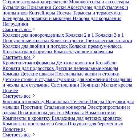
Стерилизаторы-подогреватели
Молокоотсосы и аксессуары
Бутылочки
Поильники
Соски
Аксессуары для бутылочек и
поильников
Контейнеры
Посуда
Термосы и термосумки
Блендеры, пароварки и миксеры
Наборы для кормления
Нагрудники
Смотреть все
Коляски для новорожденных
Коляски 2 в 1
Коляски 3 в 1
Прогулочные коляски
Коляски-трости
Трехколесные коляски
Коляски для двойни и погодок
Коляски премиум-класса
Коляски-трансформеры
Комплектующие к коляскам
Смотреть все
Кроватки-трансформеры
Детские кроватки
Колыбели
Кровати для подростков
Детские пеленальные комоды
Комоды
Детские шкафы
Пеленальные доски и столики
Детские столы и стулья
Стульчики для кормления
Вкладыши
и чехлы для стульчика
Светильники
Ночники
Мягкие кресла
Прочее
Смотреть все
Бортики в кроватку
Наволочки
Пеленки
Пледы
Подушки для
малыша
Простыни
Спальные конверты
Электропростыни и
одеяла
Позиционеры для сна
Матрасы
Наматрасники
Комплекты в кроватку
Балдахины для детских кроваток
Комплекты постельного белья
Подушки для беременных
Полотенца
Смотреть все