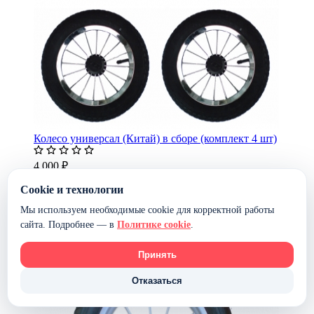
Колесо универсал (Китай) в сборе (комплект 4 шт)
4 000 ₽
Cookie и технологии
Наличие уточняется
В корзину
Мы используем необходимые cookie для корректной работы
сайта. Подробнее — в
Политике cookie
.
Принять
Отказаться