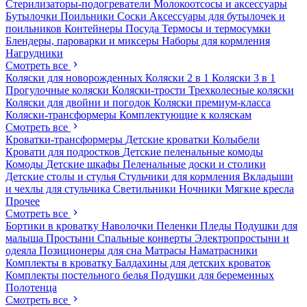
Стерилизаторы-подогреватели
Молокоотсосы и аксессуары
Бутылочки
Поильники
Соски
Аксессуары для бутылочек и
поильников
Контейнеры
Посуда
Термосы и термосумки
Блендеры, пароварки и миксеры
Наборы для кормления
Нагрудники
Смотреть все
Коляски для новорожденных
Коляски 2 в 1
Коляски 3 в 1
Прогулочные коляски
Коляски-трости
Трехколесные коляски
Коляски для двойни и погодок
Коляски премиум-класса
Коляски-трансформеры
Комплектующие к коляскам
Смотреть все
Кроватки-трансформеры
Детские кроватки
Колыбели
Кровати для подростков
Детские пеленальные комоды
Комоды
Детские шкафы
Пеленальные доски и столики
Детские столы и стулья
Стульчики для кормления
Вкладыши
и чехлы для стульчика
Светильники
Ночники
Мягкие кресла
Прочее
Смотреть все
Бортики в кроватку
Наволочки
Пеленки
Пледы
Подушки для
малыша
Простыни
Спальные конверты
Электропростыни и
одеяла
Позиционеры для сна
Матрасы
Наматрасники
Комплекты в кроватку
Балдахины для детских кроваток
Комплекты постельного белья
Подушки для беременных
Полотенца
Смотреть все