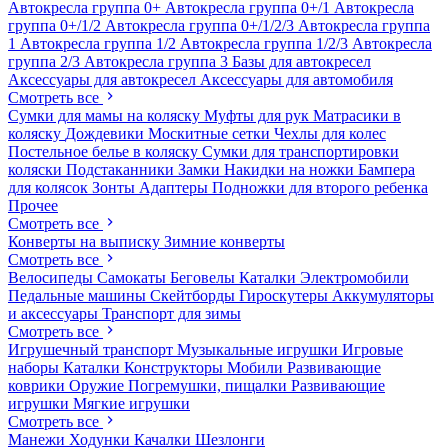
Автокресла группа 0+
Автокресла группа 0+/1
Автокресла
группа 0+/1/2
Автокресла группа 0+/1/2/3
Автокресла группа
1
Автокресла группа 1/2
Автокресла группа 1/2/3
Автокресла
группа 2/3
Автокресла группа 3
Базы для автокресел
Аксессуары для автокресел
Аксессуары для автомобиля
Смотреть все
Сумки для мамы на коляску
Муфты для рук
Матрасики в
коляску
Дождевики
Москитные сетки
Чехлы для колес
Постельное белье в коляску
Сумки для транспортировки
коляски
Подстаканники
Замки
Накидки на ножки
Бампера
для колясок
Зонты
Адаптеры
Подножки для второго ребенка
Прочее
Смотреть все
Конверты на выписку
Зимние конверты
Смотреть все
Велосипеды
Самокаты
Беговелы
Каталки
Электромобили
Педальные машины
Скейтборды
Гироскутеры
Аккумуляторы
и аксессуары
Транспорт для зимы
Смотреть все
Игрушечный транспорт
Музыкальные игрушки
Игровые
наборы
Каталки
Конструкторы
Мобили
Развивающие
коврики
Оружие
Погремушки, пищалки
Развивающие
игрушки
Мягкие игрушки
Смотреть все
Манежи
Ходунки
Качалки
Шезлонги