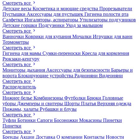
Смотреть все
Детские весы
Косметика и моющие средства
Прорезыватели
Пустышки
Аксессуары для пустышек
Гигиена полости рта
Салфетки
Ингаляторы, аспираторы
Утилизаторы подгузников
Детские горшки
Подгузники
Уход за малышом
Смотреть все
Ванночки
Коврики для купания
Мочалки
Игрушки для ванн
Термометры
Смотреть все
Гигиена для мамы
Сумки-переноски
Кресла для кормления
Рюкзаки-кенгуру
Смотреть все
Мониторы дыхания
Аксессуары для безопасности
Барьеры и
ворота
Блокирующие устройства
Радионяни
Видеоняни
Смотреть все
Распределитель
Смотреть все
Нижнее белье
Комбинезоны
Футболки
Брюки
Головные
уборы
Джемперы и свитеры
Шорты
Платья
Верхняя одежда
Пижамы, халаты
Рубашки и блузы
Смотреть все
Туфли
Ботинки
Сапоги
Босоножки
Мокасины
Пинетки
Пинетки
Смотреть все
Бренды
Акции
Доставка
О компании
Контакты
Новости