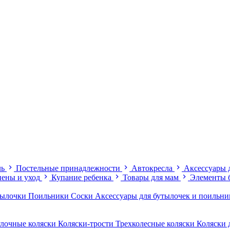
ль
Постельные принадлежности
Автокресла
Аксессуары 
иены и уход
Купание ребенка
Товары для мам
Элементы 
тылочки
Поильники
Соски
Аксессуары для бутылочек и поильн
лочные коляски
Коляски-трости
Трехколесные коляски
Коляски 