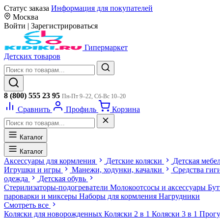
Статус заказа
Информация для покупателей
Москва
Войти
|
Зарегистрироваться
Гипермаркет
Детских товаров
8 (800) 555 23 95
Пн-Пт 9–22, Сб-Вс 10–20
Сравнить
Профиль
Корзина
Каталог
Каталог
Аксессуары для кормления
Детские коляски
Детская мебе
Игрушки и игры
Манежи, ходунки, качалки
Средства гиг
одежда
Детская обувь
Стерилизаторы-подогреватели
Молокоотсосы и аксессуары
Бу
пароварки и миксеры
Наборы для кормления
Нагрудники
Смотреть все
Коляски для новорожденных
Коляски 2 в 1
Коляски 3 в 1
Прогу