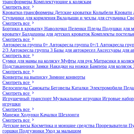
трансформеры
Комплектующие к коляскам
Смотреть все
Кроватки-трансформеры
Детские кроватки
Колыбели
Кровати 
Стульчики для кормления
Вкладыши и чехлы для стульчика
Св
Смотреть все
Бортики в кроватку
Наволочки
Пеленки
Пледы
Подушки для 
кроватку
Балдахины для детских кроваток
Комплекты постельн
Смотреть все
Автокресла группа 0+
Автокресла группа 0+/1
Автокресла груп
2/3
Автокресла группа 3
Базы для автокресел
Аксессуары для а
Смотреть все
Сумки для мамы на коляску
Муфты для рук
Матрасики в коляс
Подстаканники
Замки
Накидки на ножки
Бампера для колясок
Смотреть все
Конверты на выписку
Зимние конверты
Смотреть все
Велосипеды
Самокаты
Беговелы
Каталки
Электромобили
Пед
Смотреть все
Игрушечный транспорт
Музыкальные игрушки
Игровые набо
игрушки
Смотреть все
Манежи
Ходунки
Качалки
Шезлонги
Смотреть все
Детские весы
Косметика и моющие средства
Прорезыватели
П
горшки
Подгузники
Уход за малышом