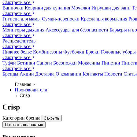
Смотреть все
Ванночки
Коврики для купания
Мочалки
Игрушки для ванн
Те
Смотреть все
Гигиена для мамы
Сумки-переноски
Кресла для кормления
Рюк
Смотреть все
Мониторы дыхания
Аксессуары для безопасности
Барьеры и в
Смотреть все
Распределитель
Смотреть все
Нижнее белье
Комбинезоны
Футболки
Брюки
Головные уборы
Смотреть все
Туфли
Ботинки
Сапоги
Босоножки
Мокасины
Пинетки
Пинет
Смотреть все
Бренды
Акции
Доставка
О компании
Контакты
Новости
Стать
Главная
Производители
Crisp
Crisp
Категории бренда
Закрыть
Показать полностью