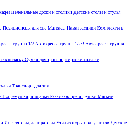
шкафы
Пеленальные доски и столики
Детские столы и стулья
ла
Позиционеры для сна
Матрасы
Наматрасники
Комплекты в
ресла группа 1/2
Автокресла группа 1/2/3
Автокресла группа
ье в коляску
Сумки для транспортировки коляски
ссуары
Транспорт для зимы
е
Погремушки, пищалки
Развивающие игрушки
Мягкие
ки
Ингаляторы, аспираторы
Утилизаторы подгузников
Детские