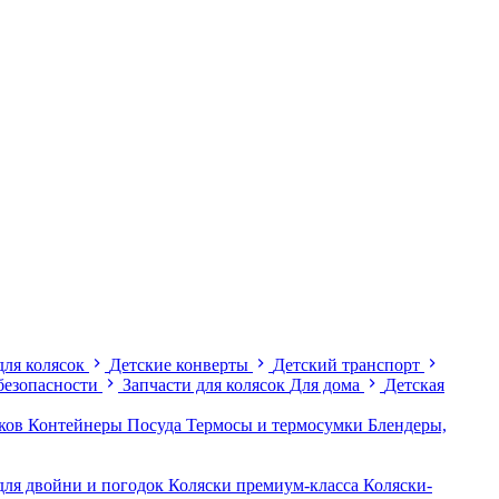
для колясок
Детские конверты
Детский транспорт
безопасности
Запчасти для колясок
Для дома
Детская
иков
Контейнеры
Посуда
Термосы и термосумки
Блендеры,
для двойни и погодок
Коляски премиум-класса
Коляски-