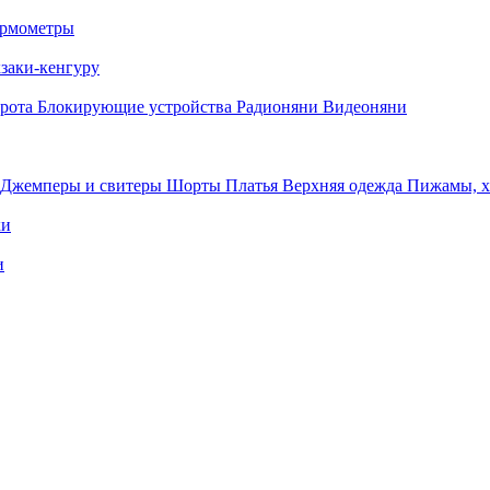
рмометры
заки-кенгуру
орота
Блокирующие устройства
Радионяни
Видеоняни
Джемперы и свитеры
Шорты
Платья
Верхняя одежда
Пижамы, 
ки
и